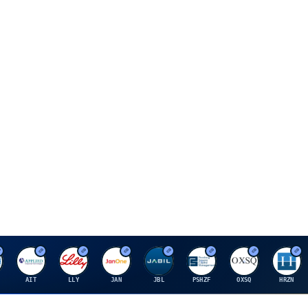
A
E
J
J
P
O
H
AIT
LLY
JAN
JBL
PSHZF
OXSQ
HRZN