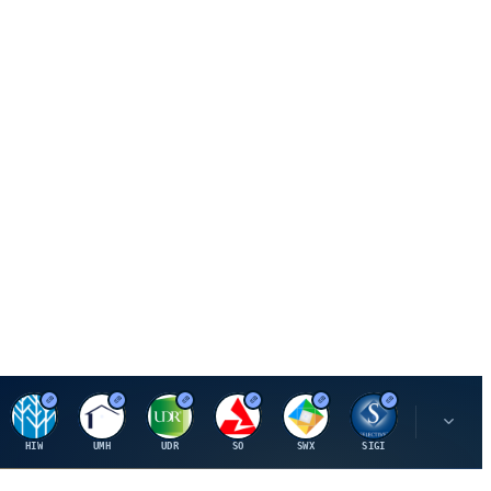
H
U
U
S
S
S
L
HIW
UMH
UDR
SO
SWX
SIGI
LNN