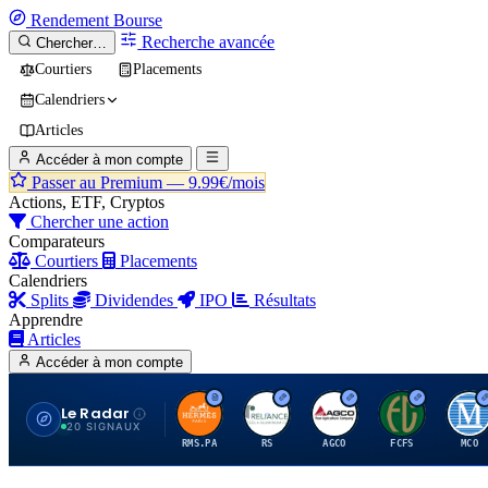
Rendement
Bourse
Recherche avancée
Chercher…
Courtiers
Placements
Calendriers
Articles
Accéder à mon compte
Passer au Premium —
9.99€/mois
Actions, ETF, Cryptos
Chercher une action
Comparateurs
Courtiers
Placements
Calendriers
Splits
Dividendes
IPO
Résultats
Apprendre
Articles
Accéder à mon compte
Le Radar
H
R
A
F
M
20 SIGNAUX
RMS.PA
RS
AGCO
FCFS
MCO