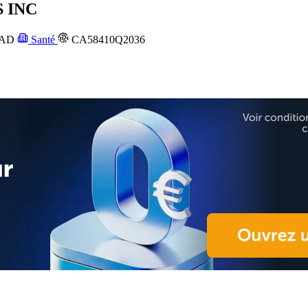
 INC
AD
Santé
CA58410Q2036