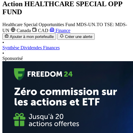
Action
HEALTHCARE SPECIAL OPP
FUND
Healthcare Special Opportunities Fund
MDS-UN.TO
TSE: MDS-
UN
Canada
CAD
Finance
Ajouter à mon portefeuille
Créer une alerte
•
Synthèse
Dividendes
Finances
•
Sponsorisé