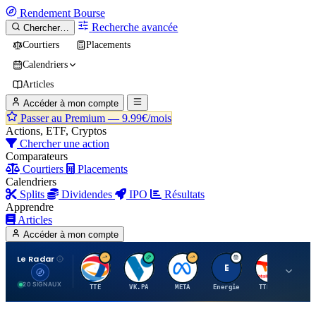
Rendement
Bourse
Recherche avancée
Chercher…
Courtiers
Placements
Calendriers
Articles
Accéder à mon compte
Passer au Premium —
9.99€/mois
Actions, ETF, Cryptos
Chercher une action
Comparateurs
Courtiers
Placements
Calendriers
Splits
Dividendes
IPO
Résultats
Apprendre
Articles
Accéder à mon compte
Le Radar
T
V
M
E
T
20 SIGNAUX
TTE
VK.PA
META
Energie
TTE.PA
RMS