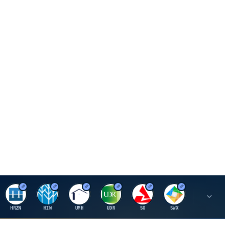
H
H
U
U
S
S
S
HRZN
HIW
UMH
UDR
SO
SWX
SIGI