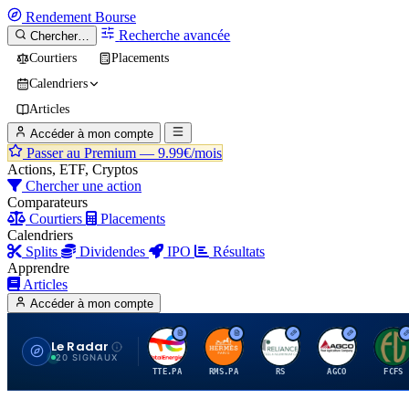
Rendement
Bourse
Recherche avancée
Chercher…
Courtiers
Placements
Calendriers
Articles
Accéder à mon compte
Passer au Premium —
9.99€/mois
Actions, ETF, Cryptos
Chercher une action
Comparateurs
Courtiers
Placements
Calendriers
Splits
Dividendes
IPO
Résultats
Apprendre
Articles
Accéder à mon compte
Le Radar
T
H
R
A
F
20 SIGNAUX
TTE.PA
RMS.PA
RS
AGCO
FCFS