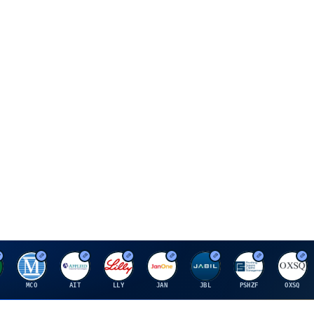
M
A
E
J
J
P
O
MCO
AIT
LLY
JAN
JBL
PSHZF
OXSQ