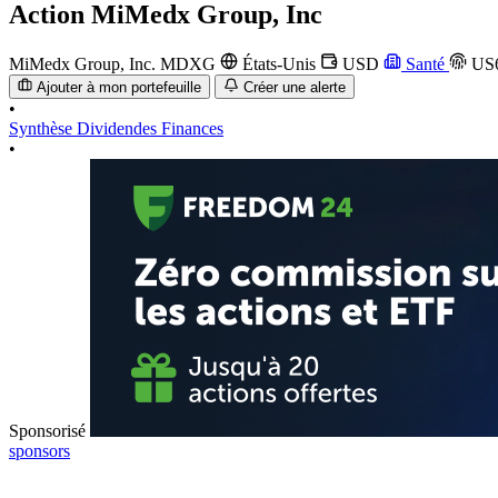
Action
MiMedx Group, Inc
MiMedx Group, Inc.
MDXG
États-Unis
USD
Santé
US6
Ajouter à mon portefeuille
Créer une alerte
•
Synthèse
Dividendes
Finances
•
Sponsorisé
sponsors