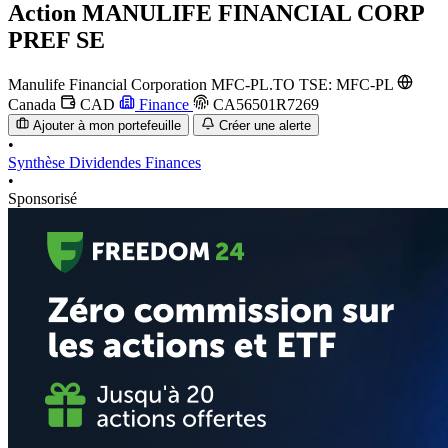
Action
MANULIFE FINANCIAL CORP
PREF SE
Manulife Financial Corporation
MFC-PL.TO
TSE: MFC-PL
Canada
CAD
Finance
CA56501R7269
Ajouter à mon portefeuille
Créer une alerte
•
Synthèse
Dividendes
Finances
•
Sponsorisé