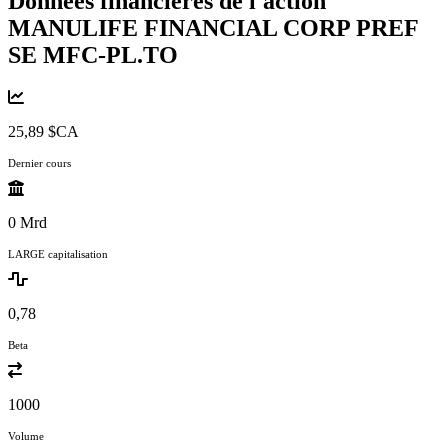
Données financières de l'action
MANULIFE FINANCIAL CORP PREF
SE
MFC-PL.TO
25,89 $CA
Dernier cours
0 Mrd
LARGE capitalisation
0,78
Beta
1000
Volume