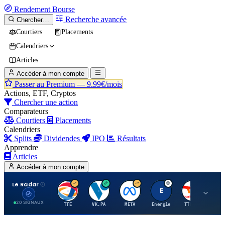
Rendement
Bourse
Recherche avancée
Chercher…
Courtiers
Placements
Calendriers
Articles
Accéder à mon compte
Passer au Premium —
9.99€/mois
Actions, ETF, Cryptos
Chercher une action
Comparateurs
Courtiers
Placements
Calendriers
Splits
Dividendes
IPO
Résultats
Apprendre
Articles
Accéder à mon compte
Le Radar
T
V
M
E
T
20 SIGNAUX
TTE
VK.PA
META
Energie
TTE.PA
RMS