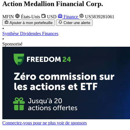
Action
Medallion Financial Corp.
MFIN
États-Unis
USD
Finance
US5839281061
Ajouter à mon portefeuille
Créer une alerte
•
Synthèse
Dividendes
Finances
•
Sponsorisé
Connectez-vous pour ne plus voir de sponsors