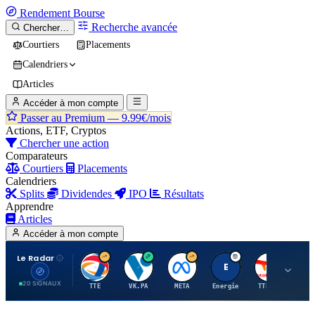
Rendement
Bourse
Recherche avancée
Chercher…
Courtiers
Placements
Calendriers
Articles
Accéder à mon compte
Passer au Premium —
9.99€/mois
Actions, ETF, Cryptos
Chercher une action
Comparateurs
Courtiers
Placements
Calendriers
Splits
Dividendes
IPO
Résultats
Apprendre
Articles
Accéder à mon compte
Le Radar
T
V
M
E
T
20 SIGNAUX
TTE
VK.PA
META
Energie
TTE.PA
RMS