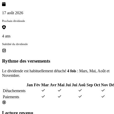
17 août 2026
Prochain dividende
4 ans
Stabilité du dividende
Rythme des versements
Le dividende est habituellement détaché
4 fois
: Mars, Mai, Août et
Novembre.
Jan
Fév
Mar
Avr
Mai
Jui
Jui
Aoû
Sep
Oct
Nov
Dé
Détachements
Paiements
Lecture revenu