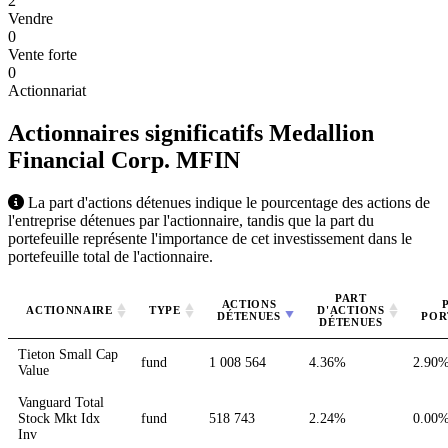
2
Vendre
0
Vente forte
0
Actionnariat
Actionnaires significatifs Medallion
Financial Corp.
MFIN
La part d'actions détenues indique le pourcentage des actions de
l'entreprise détenues par l'actionnaire, tandis que la part du
portefeuille représente l'importance de cet investissement dans le
portefeuille total de l'actionnaire.
PART
ACTIONS
ACTIONNAIRE
TYPE
D'ACTIONS
DÉTENUES
POR
DÉTENUES
Tieton Small Cap
fund
1 008 564
4.36%
2.90
Value
Vanguard Total
Stock Mkt Idx
fund
518 743
2.24%
0.00
Inv