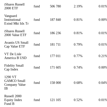
iShares Russell
fund
506 780
2.19%
0.01
2000 ETF
Vanguard
Institutional
fund
187 840
0.81%
0.00
Extnd Mkt Idx Tr
iShares Russell
fund
186 236
0.81%
0.01
2000 Value ETF
Avantis US Small
fund
181 711
0.79%
0.01
Cap Value ETF
VT De Lisle
fund
177 011
0.77%
0.21
America B USD
Fidelity Small
fund
171 605
0.74%
0.00
Cap Index
1290 VT
GAMCO Small
fund
158 000
0.68%
0.04
Company Value
IB
Russell 2000
Equity Index
fund
121 105
0.52%
0.01
Fund B