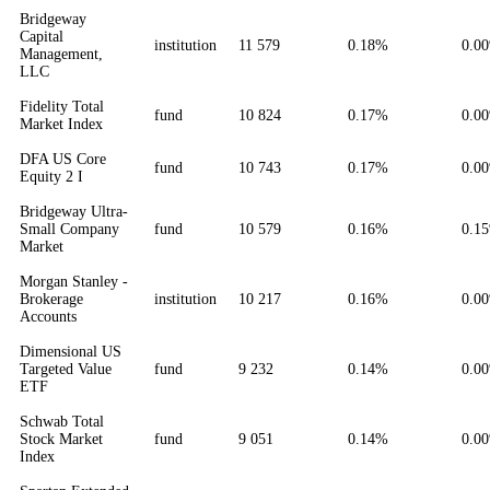
Bridgeway
Capital
institution
11 579
0.18%
0.0
Management,
LLC
Fidelity Total
fund
10 824
0.17%
0.0
Market Index
DFA US Core
fund
10 743
0.17%
0.0
Equity 2 I
Bridgeway Ultra-
Small Company
fund
10 579
0.16%
0.1
Market
Morgan Stanley -
Brokerage
institution
10 217
0.16%
0.0
Accounts
Dimensional US
Targeted Value
fund
9 232
0.14%
0.0
ETF
Schwab Total
Stock Market
fund
9 051
0.14%
0.0
Index