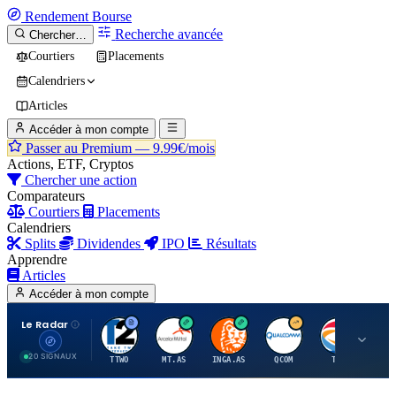
Rendement
Bourse
Recherche avancée
Chercher…
Courtiers
Placements
Calendriers
Articles
Accéder à mon compte
Passer au Premium —
9.99€/mois
Actions, ETF, Cryptos
Chercher une action
Comparateurs
Courtiers
Placements
Calendriers
Splits
Dividendes
IPO
Résultats
Apprendre
Articles
Accéder à mon compte
Le Radar
T
A
I
Q
T
20 SIGNAUX
TTWO
MT.AS
INGA.AS
QCOM
TTE
VK.