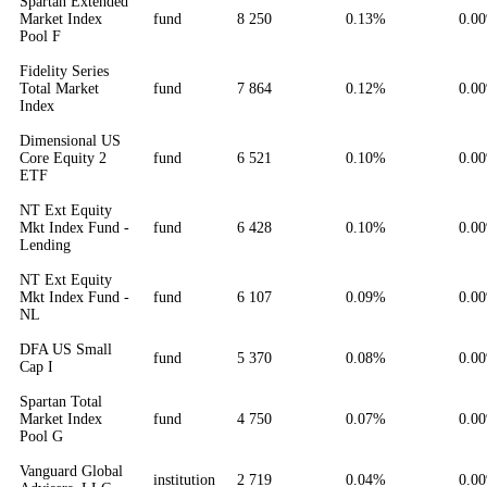
Spartan Extended
Market Index
fund
8 250
0.13%
0.0
Pool F
Fidelity Series
Total Market
fund
7 864
0.12%
0.0
Index
Dimensional US
Core Equity 2
fund
6 521
0.10%
0.0
ETF
NT Ext Equity
Mkt Index Fund -
fund
6 428
0.10%
0.0
Lending
NT Ext Equity
Mkt Index Fund -
fund
6 107
0.09%
0.0
NL
DFA US Small
fund
5 370
0.08%
0.0
Cap I
Spartan Total
Market Index
fund
4 750
0.07%
0.0
Pool G
Vanguard Global
institution
2 719
0.04%
0.0