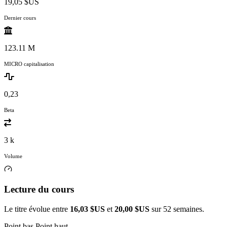
19,05 $US
Dernier cours
123.11 M
MICRO capitalisation
0,23
Beta
3 k
Volume
Lecture du cours
Le titre évolue entre
16,03 $US
et
20,00 $US
sur 52 semaines.
Point bas
Point haut