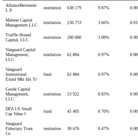
AllianceBernstein
institution
638 179
9.87%
0.0
L.P.
Maltese Capital
institution
236 753
3.66%
0.8
Management LLC
Truffle Hound
institution
200 000
3.09%
0.9
Capital, LLC
Vanguard Capital
Management,
institution
62 884
0.97%
0.0
LLC
Vanguard
Institutional
fund
62 884
0.97%
0.0
Extnd Mkt Idx Tr
Geode Capital
Management,
institution
53 922
0.83%
0.0
LLC
DFA US Small
fund
45 405
0.70%
0.0
Cap Value I
Vanguard
Fiduciary Trust
institution
30 676
0.47%
0.0
Co