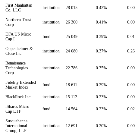
First Manhattan
institution
28 015
0.43%
0.0
Co. LLC
Northern Trust
institution
26 300
0.41%
0.0
Corp
DFA US Micro
fund
25 049
0.39%
0.0
Cap I
Oppenheimer &
institution
24 080
0.37%
0.2
Close Inc
Renaissance
Technologies
institution
22 786
0.35%
0.0
Corp
Fidelity Extended
fund
18 611
0.29%
0.0
Market Index
BlackRock Inc
institution
15 112
0.23%
0.0
iShares Micro-
fund
14 564
0.23%
0.0
Cap ETF
Susquehanna
International
institution
12 691
0.20%
0.0
Group, LLP