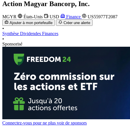
Action
Magyar Bancorp, Inc.
MGYR
États-Unis
USD
Finance
US55977T2087
Ajouter à mon portefeuille
Créer une alerte
•
Synthèse
Dividendes
Finances
•
Sponsorisé
Connectez-vous pour ne plus voir de sponsors