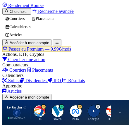
Rendement
Bourse
Recherche avancée
Chercher…
Courtiers
Placements
Calendriers
Articles
Accéder à mon compte
Passer au Premium —
9.99€/mois
Actions, ETF, Cryptos
Chercher une action
Comparateurs
Courtiers
Placements
Calendriers
Splits
Dividendes
IPO
Résultats
Apprendre
Articles
Accéder à mon compte
Le Radar
T
V
M
E
T
20 SIGNAUX
TTE
VK.PA
META
Energie
TTE.PA
RMS