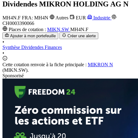
Dividendes
MIKRON HOLDING AG N
MH4N.F
FRA: MH4N
Autres
EUR
Industrie
CH0003390066
Places de cotation :
MIKN.SW
MH4N.F
Ajouter à mon portefeuille
Créer une alerte
•
Synthèse
Dividendes
Finances
•
Cette cotation renvoie à la fiche principale :
MIKRON N
(MIKN.SW).
Sponsorisé