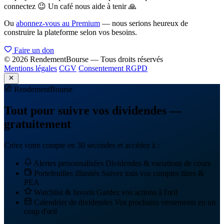
connectez 😉 Un café nous aide à tenir 🙏
Ou
abonnez-vous au Premium
— nous serions heureux de
construire la plateforme selon vos besoins.
Faire un don
© 2026 RendementBourse — Tous droits réservés
Mentions légales
CGV
Consentement RGPD
Rendement
Bourse
Tout pour suivre vos dividendes —
gratuitement
Créez votre compte en 30 secondes et accédez à :
Alertes personnalisées
Dividendes & variations de cours
Portefeuilles illimités
Suivez tous vos comptes titres &
PEA
Watchlist & favoris
Gardez vos actions à l'œil
Calendrier de dividendes
Vos prochains versements en un
coup d'œil