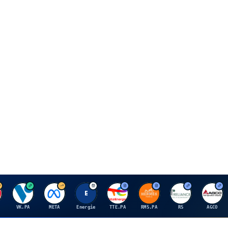
V
M
E
T
H
R
A
VK.PA
META
Energie
TTE.PA
RMS.PA
RS
AGCO