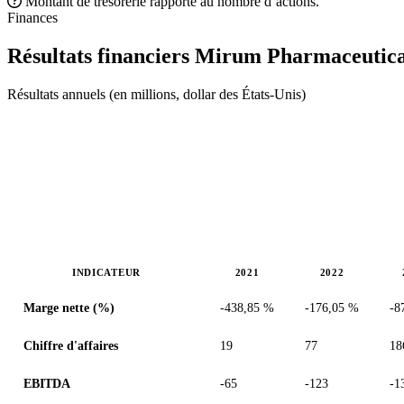
Montant de trésorerie rapporté au nombre d’actions.
Finances
Résultats financiers Mirum Pharmaceutica
Résultats annuels (en millions, dollar des États-Unis)
INDICATEUR
2021
2022
Valeurs en millions (dollar des États-Unis)
Marge nette (%)
-438,85 %
-176,05 %
-8
Chiffre d'affaires
19
77
18
EBITDA
-65
-123
-1