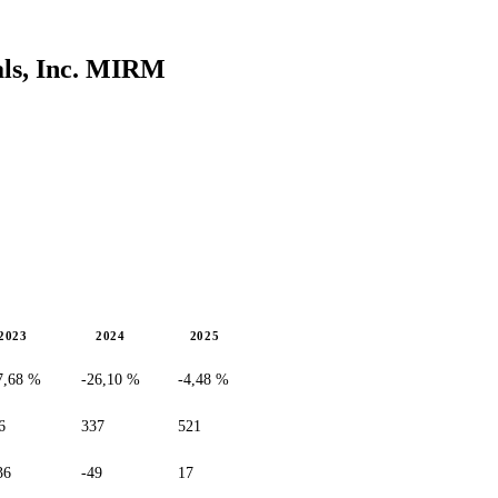
ls, Inc.
MIRM
2023
2024
2025
7,68 %
-26,10 %
-4,48 %
6
337
521
36
-49
17