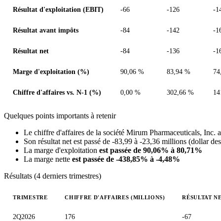
Résultat d'exploitation (EBIT)
-66
-126
-1
Résultat avant impôts
-84
-142
-1
Résultat net
-84
-136
-1
Marge d'exploitation (%)
90,06 %
83,94 %
74
Chiffre d'affaires vs. N-1 (%)
0,00 %
302,66 %
14
Quelques points importants à retenir
Le chiffre d'affaires de la société Mirum Pharmaceuticals, Inc. 
Son résultat net est passé de -83,99 à -23,36 millions (dollar de
La marge d'exploitation
est passée de 90,06% à 80,71%
La marge nette
est passée de -438,85% à -4,48%
Résultats (4 derniers trimestres)
TRIMESTRE
CHIFFRE D'AFFAIRES (MILLIONS)
RÉSULTAT NE
Valeurs trimestrielles en millions (dollar des États-Unis)
2Q2026
176
-67