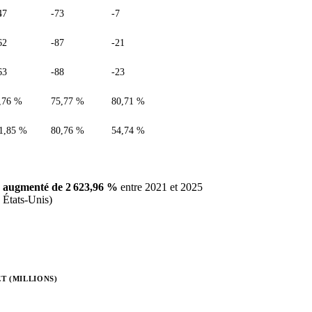
47
-73
-7
62
-87
-21
63
-88
-23
,76 %
75,77 %
80,71 %
1,85 %
80,76 %
54,74 %
a
augmenté de 2 623,96 %
entre 2021 et 2025
s États-Unis)
T (MILLIONS)