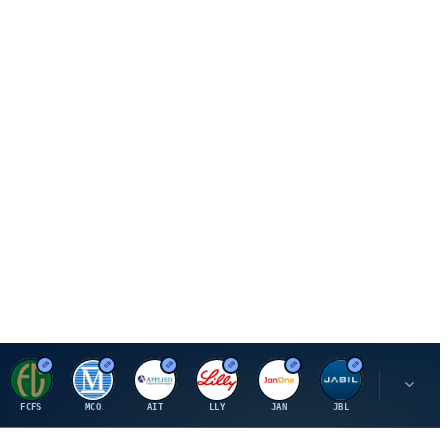
F
M
A
E
J
J
P
FCFS
MCO
AIT
LLY
JAN
JBL
PSHZF