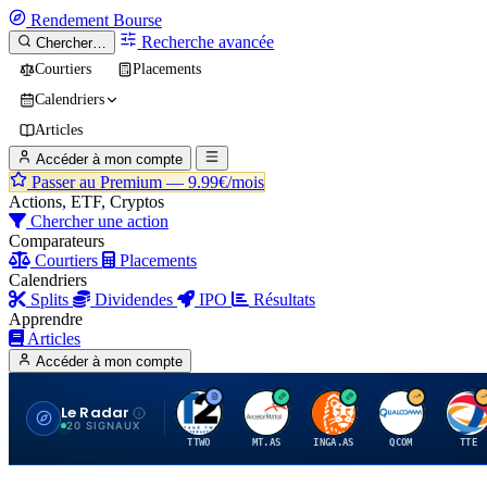
Rendement
Bourse
Recherche avancée
Chercher…
Courtiers
Placements
Calendriers
Articles
Accéder à mon compte
Passer au Premium —
9.99€/mois
Actions, ETF, Cryptos
Chercher une action
Comparateurs
Courtiers
Placements
Calendriers
Splits
Dividendes
IPO
Résultats
Apprendre
Articles
Accéder à mon compte
Le Radar
T
A
I
Q
T
20 SIGNAUX
TTWO
MT.AS
INGA.AS
QCOM
TTE