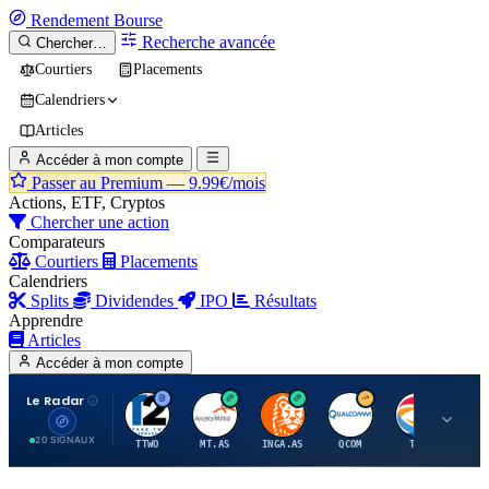
Rendement
Bourse
Recherche avancée
Chercher…
Courtiers
Placements
Calendriers
Articles
Accéder à mon compte
Passer au Premium —
9.99€/mois
Actions, ETF, Cryptos
Chercher une action
Comparateurs
Courtiers
Placements
Calendriers
Splits
Dividendes
IPO
Résultats
Apprendre
Articles
Accéder à mon compte
Le Radar
T
A
I
Q
T
20 SIGNAUX
TTWO
MT.AS
INGA.AS
QCOM
TTE
VK.