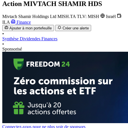
Action
MIVTACH SHAMIR HDS
Mivtach Shamir Holdings Ltd
MISH.TA
TLV: MISH
Israël
ILA
Finance
Ajouter à mon portefeuille
Créer une alerte
•
Synthèse
Dividendes
Finances
•
Sponsorisé
Connectez-vous pour ne plus voir de sponsors