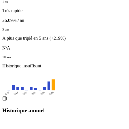
1 an
Très rapide
26.09% / an
5 ans
A plus que triplé en 5 ans (+219%)
N/A
10 ans
Historique insuffisant
2016
2020
2024
2018
2022
2026
Historique annuel