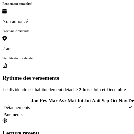
Rendement annualisé
Non annoncé
Prochain dividende
2 ans
Stabilité du dividende
Rythme des versements
Le dividende est habituellement détaché
2 fois
: Juin et Décembre.
Jan
Fév
Mar
Avr
Mai
Jui
Jui
Aoû
Sep
Oct
Nov
Dé
Détachements
Paiements
Lecture revenu