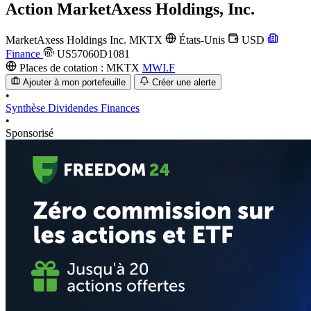
Action
MarketAxess Holdings, Inc.
MarketAxess Holdings Inc.
MKTX
États-Unis
USD
Finance
US57060D1081
Places de cotation :
MKTX
MWI.F
Ajouter à mon portefeuille
Créer une alerte
•
Synthèse
Dividendes
Finances
•
Sponsorisé