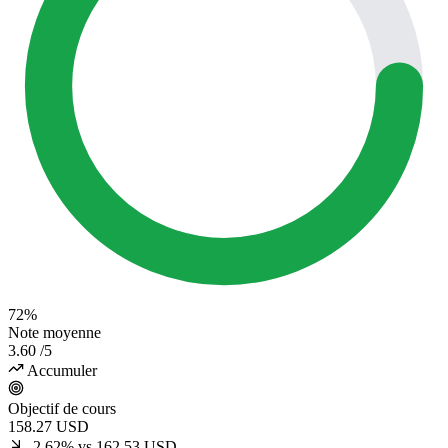
72%
Note moyenne
3.60
/5
Accumuler
Objectif de cours
158.27
USD
-2.62% vs 162.53 USD