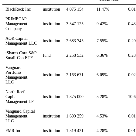
BlackRock Inc
institution
4 075 154
11.47%
0.0
PRIMECAP
Management
institution
3 347 125
9.42%
0.4
Company
AQR Capital
institution
2 683 745
7.55%
0.2
Management LLC
iShares Core S&P
fund
2 258 532
6.36%
0.2
Small-Cap ETF
Vanguard
Portfolio
institution
2 163 671
6.09%
0.0
Management,
LLC
North Reef
Capital
institution
1 875 000
5.28%
10.
Management LP
Vanguard Capital
Management,
institution
1 609 259
4.53%
0.0
LLC
FMR Inc
institution
1 519 421
4.28%
0.0