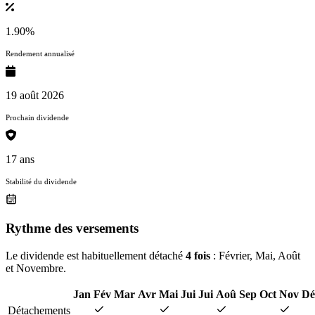
1.90%
Rendement annualisé
19 août 2026
Prochain dividende
17 ans
Stabilité du dividende
Rythme des versements
Le dividende est habituellement détaché
4 fois
: Février, Mai, Août
et Novembre.
Jan
Fév
Mar
Avr
Mai
Jui
Jui
Aoû
Sep
Oct
Nov
Dé
Détachements