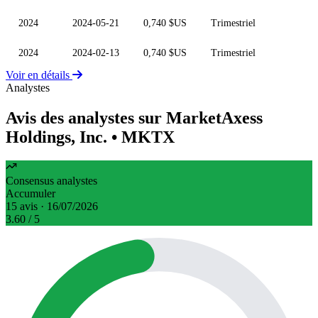
2024
2024-05-21
0,740 $US
Trimestriel
2024
2024-02-13
0,740 $US
Trimestriel
Voir en détails
Analystes
Avis des analystes sur MarketAxess
Holdings, Inc.
• MKTX
Consensus analystes
Accumuler
15 avis · 16/07/2026
3.60
/ 5