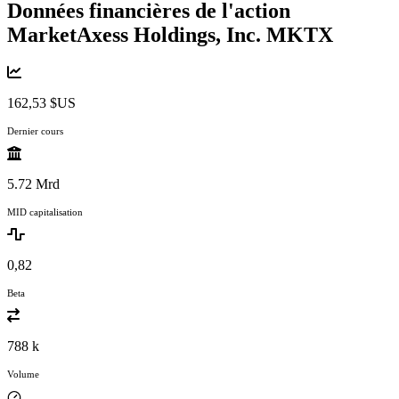
Données financières de l'action
MarketAxess Holdings, Inc.
MKTX
162,53 $US
Dernier cours
5.72 Mrd
MID capitalisation
0,82
Beta
788 k
Volume