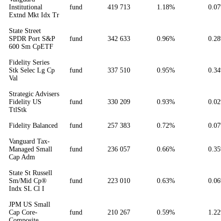
Institutional
fund
419 713
1.18%
0.0
Extnd Mkt Idx Tr
State Street
SPDR Port S&P
fund
342 633
0.96%
0.2
600 Sm CpETF
Fidelity Series
Stk Selec Lg Cp
fund
337 510
0.95%
0.3
Val
Strategic Advisers
Fidelity US
fund
330 209
0.93%
0.0
TtlStk
Fidelity Balanced
fund
257 383
0.72%
0.0
Vanguard Tax-
Managed Small
fund
236 057
0.66%
0.3
Cap Adm
State St Russell
Sm/Mid Cp®
fund
223 010
0.63%
0.0
Indx SL Cl I
JPM US Small
Cap Core-
fund
210 267
0.59%
1.2
Composite