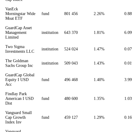
VanEck
Morningstar Wide
fund
801 456
2.26%
0.8
Moat ETF
GuardCap Asset
Management
institution
643 370
1.81%
6.0
Limited
Two Sigma
institution
524 024
1.47%
0.0
Investments LLC
The Goldman
institution
509 043
1.43%
0.0
Sachs Group Inc
GuardCap Global
Equity I USD
fund
496 468
1.40%
3.9
Acc
Findlay Park
American I USD
fund
480 600
1.35%
1.0
Dist
Vanguard Small
Cap Growth
fund
459 127
1.29%
0.1
Index Inv
Vanguard