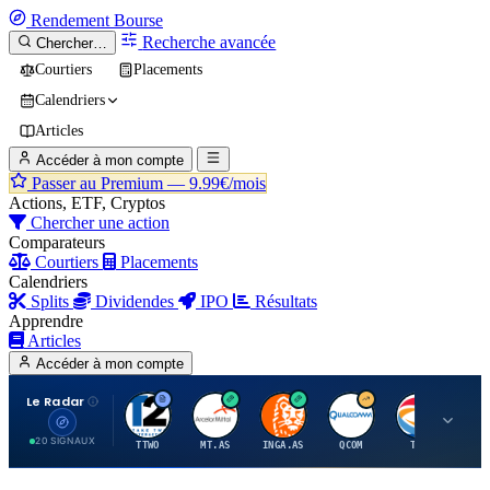
Rendement
Bourse
Recherche avancée
Chercher…
Courtiers
Placements
Calendriers
Articles
Accéder à mon compte
Passer au Premium —
9.99€/mois
Actions, ETF, Cryptos
Chercher une action
Comparateurs
Courtiers
Placements
Calendriers
Splits
Dividendes
IPO
Résultats
Apprendre
Articles
Accéder à mon compte
Le Radar
T
A
I
Q
T
20 SIGNAUX
TTWO
MT.AS
INGA.AS
QCOM
TTE
VK.