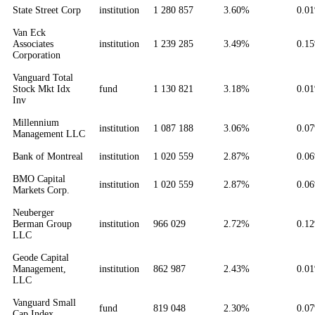
State Street Corp
institution
1 280 857
3.60%
0.0
Van Eck
Associates
institution
1 239 285
3.49%
0.1
Corporation
Vanguard Total
Stock Mkt Idx
fund
1 130 821
3.18%
0.0
Inv
Millennium
institution
1 087 188
3.06%
0.0
Management LLC
Bank of Montreal
institution
1 020 559
2.87%
0.0
BMO Capital
institution
1 020 559
2.87%
0.0
Markets Corp.
Neuberger
Berman Group
institution
966 029
2.72%
0.1
LLC
Geode Capital
Management,
institution
862 987
2.43%
0.0
LLC
Vanguard Small
fund
819 048
2.30%
0.0
Cap Index