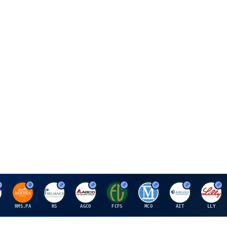
H
R
A
F
M
A
E
RMS.PA
RS
AGCO
FCFS
MCO
AIT
LLY