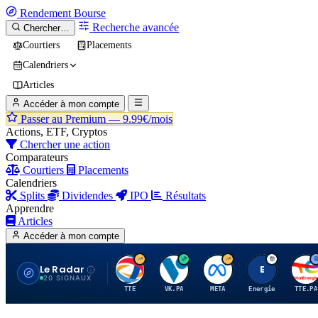
Rendement
Bourse
Recherche avancée
Chercher…
Courtiers
Placements
Calendriers
Articles
Accéder à mon compte
Passer au Premium —
9.99€/mois
Actions, ETF, Cryptos
Chercher une action
Comparateurs
Courtiers
Placements
Calendriers
Splits
Dividendes
IPO
Résultats
Apprendre
Articles
Accéder à mon compte
Le Radar
T
V
M
E
T
20 SIGNAUX
TTE
VK.PA
META
Energie
TTE.PA