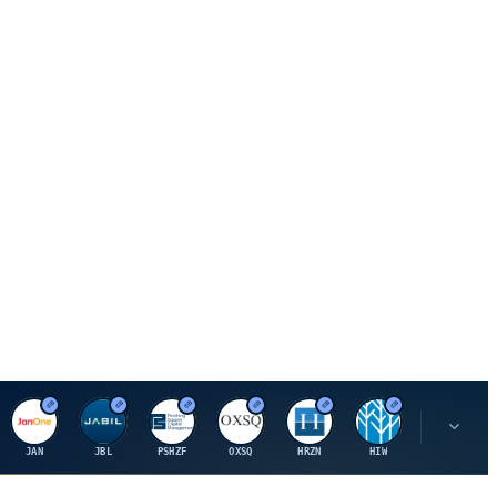
J
J
P
O
H
H
U
JAN
JBL
PSHZF
OXSQ
HRZN
HIW
UMH