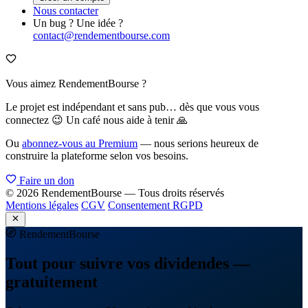
Nous contacter
Un bug ? Une idée ?
contact@rendementbourse.com
Vous aimez RendementBourse ?
Le projet est indépendant et sans pub… dès que vous vous
connectez 😉 Un café nous aide à tenir 🙏
Ou
abonnez-vous au Premium
— nous serions heureux de
construire la plateforme selon vos besoins.
Faire un don
© 2026 RendementBourse — Tous droits réservés
Mentions légales
CGV
Consentement RGPD
Rendement
Bourse
Tout pour suivre vos dividendes —
gratuitement