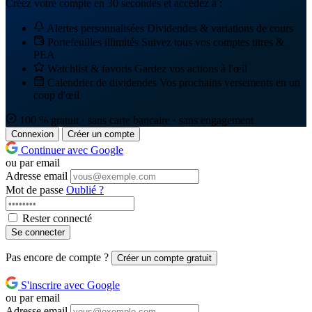
Créez votre compte en 30 secondes et accédez à :
Alertes personnalisées
Dividendes & variations de cours
Portefeuilles illimités
Suivez tous vos comptes titres &
PEA
Watchlist & favoris
Gardez vos actions à l'œil
Calendrier de dividendes
Vos prochains versements en un
coup d'œil
100 % gratuit · sans carte bancaire · sans engagement
Connexion
Créer un compte
Continuer avec Google
ou par email
Adresse email
Mot de passe
Oublié ?
Rester connecté
Se connecter
Pas encore de compte ?
Créer un compte gratuit
S'inscrire avec Google
ou par email
Adresse email