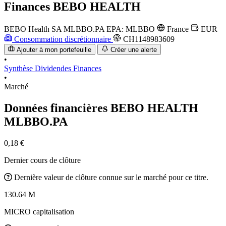
Finances
BEBO HEALTH
BEBO Health SA
MLBBO.PA
EPA: MLBBO
France
EUR
Consommation discrétionnaire
CH1148983609
Ajouter à mon portefeuille
Créer une alerte
•
Synthèse
Dividendes
Finances
•
Marché
Données financières BEBO HEALTH
MLBBO.PA
0,18 €
Dernier cours de clôture
Dernière valeur de clôture connue sur le marché pour ce titre.
130.64 M
MICRO capitalisation