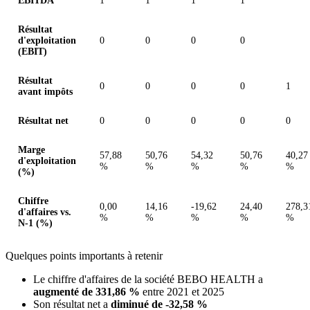
EBITDA
1
1
1
1
Résultat
d'exploitation
0
0
0
0
(EBIT)
Résultat
0
0
0
0
1
avant impôts
Résultat net
0
0
0
0
0
Marge
57,88
50,76
54,32
50,76
40,27
d'exploitation
%
%
%
%
%
(%)
Chiffre
0,00
14,16
-19,62
24,40
278,3
d'affaires vs.
%
%
%
%
%
N-1 (%)
Quelques points importants à retenir
Le chiffre d'affaires de la société BEBO HEALTH a
augmenté de 331,86 %
entre 2021 et 2025
Son résultat net a
diminué de -32,58 %