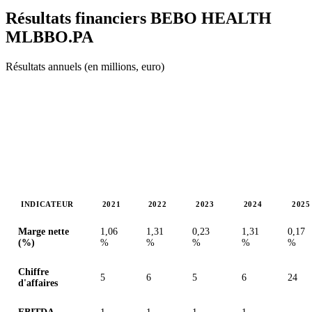
Résultats financiers BEBO HEALTH
MLBBO.PA
Résultats annuels (en millions, euro)
INDICATEUR
2021
2022
2023
2024
2025
Valeurs en millions (euro)
Marge nette
1,06
1,31
0,23
1,31
0,17
(%)
%
%
%
%
%
Chiffre
5
6
5
6
24
d'affaires