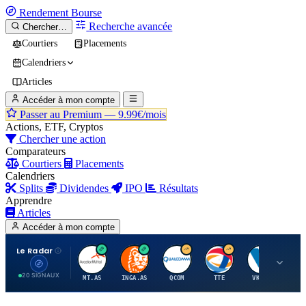
Rendement
Bourse
Recherche avancée
Chercher…
Courtiers
Placements
Calendriers
Articles
Accéder à mon compte
Passer au Premium —
9.99€/mois
Actions, ETF, Cryptos
Chercher une action
Comparateurs
Courtiers
Placements
Calendriers
Splits
Dividendes
IPO
Résultats
Apprendre
Articles
Accéder à mon compte
Le Radar
A
I
Q
T
V
20 SIGNAUX
MT.AS
INGA.AS
QCOM
TTE
VK.PA
ME