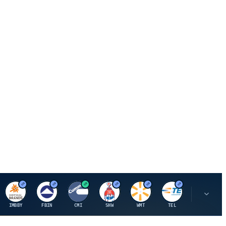
I
F
C
S
W
M
IMBBY
FBIN
CMI
SHW
WMT
TEL
MAU.PA