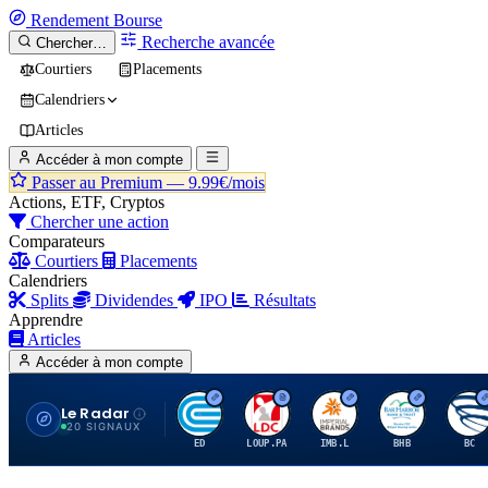
Rendement
Bourse
Recherche avancée
Chercher…
Courtiers
Placements
Calendriers
Articles
Accéder à mon compte
Passer au Premium —
9.99€/mois
Actions, ETF, Cryptos
Chercher une action
Comparateurs
Courtiers
Placements
Calendriers
Splits
Dividendes
IPO
Résultats
Apprendre
Articles
Accéder à mon compte
Le Radar
C
L
I
B
B
20 SIGNAUX
ED
LOUP.PA
IMB.L
BHB
BC