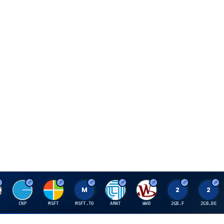
C
M
M
A
W
2
2
CNP
MSFT
MSFT.TO
AMAT
WWD
2GB.F
2GB.DE