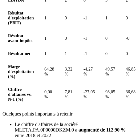
EBITDA
1
2
0
3
2
Résultat
d'exploitation
1
0
-1
1
0
(EBIT)
Résultat
1
0
-1
0
-0
avant impôts
Résultat net
1
1
-1
0
0
Marge
64,28
3,32
-4,27
49,57
46,85
d'exploitation
%
%
%
%
%
(%)
Chiffre
0,00
7,81
-27,05
98,05
36,68
d'affaires vs.
%
%
%
%
%
N-1 (%)
Quelques points importants à retenir
Le chiffre d'affaires de la société
MLETA.PA,0P0000DKZM,0 a
augmenté de 112,90 %
entre 2018 et 2022