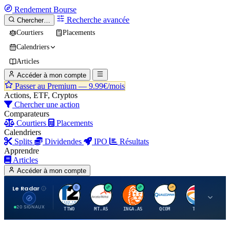
Rendement
Bourse
Recherche avancée
Chercher…
Courtiers
Placements
Calendriers
Articles
Accéder à mon compte
Passer au Premium —
9.99€/mois
Actions, ETF, Cryptos
Chercher une action
Comparateurs
Courtiers
Placements
Calendriers
Splits
Dividendes
IPO
Résultats
Apprendre
Articles
Accéder à mon compte
Le Radar
T
A
I
Q
T
20 SIGNAUX
TTWO
MT.AS
INGA.AS
QCOM
TTE
VK.