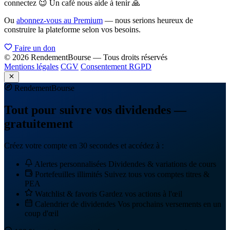
connectez 😉 Un café nous aide à tenir 🙏
Ou
abonnez-vous au Premium
— nous serions heureux de
construire la plateforme selon vos besoins.
Faire un don
© 2026 RendementBourse — Tous droits réservés
Mentions légales
CGV
Consentement RGPD
Rendement
Bourse
Tout pour suivre vos dividendes —
gratuitement
Créez votre compte en 30 secondes et accédez à :
Alertes personnalisées
Dividendes & variations de cours
Portefeuilles illimités
Suivez tous vos comptes titres &
PEA
Watchlist & favoris
Gardez vos actions à l'œil
Calendrier de dividendes
Vos prochains versements en un
coup d'œil