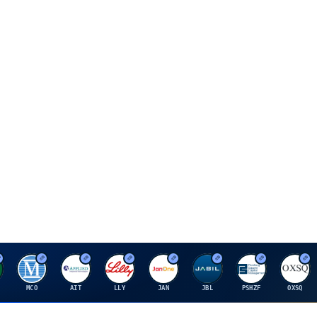
M
A
E
J
J
P
O
MCO
AIT
LLY
JAN
JBL
PSHZF
OXSQ