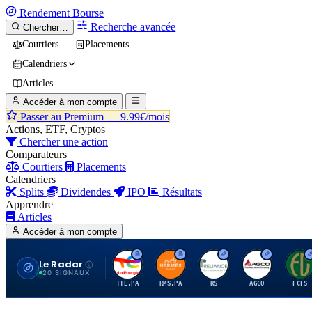
Rendement
Bourse
Recherche avancée
Chercher…
Courtiers
Placements
Calendriers
Articles
Accéder à mon compte
Passer au Premium —
9.99€/mois
Actions, ETF, Cryptos
Chercher une action
Comparateurs
Courtiers
Placements
Calendriers
Splits
Dividendes
IPO
Résultats
Apprendre
Articles
Accéder à mon compte
Le Radar
T
H
R
A
F
20 SIGNAUX
TTE.PA
RMS.PA
RS
AGCO
FCFS