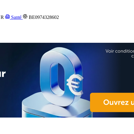
UR
Santé
BE0974328602