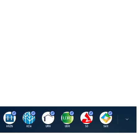
H
H
U
U
S
S
S
HRZN
HIW
UMH
UDR
SO
SWX
SIGI