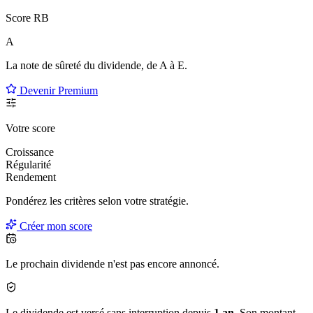
Score RB
A
La note de sûreté du dividende, de
A à E
.
Devenir Premium
Votre score
Croissance
Régularité
Rendement
Pondérez les critères selon
votre
stratégie.
Créer mon score
Le prochain dividende n'est pas encore annoncé.
Le dividende est versé sans interruption depuis
1 an
. Son montant