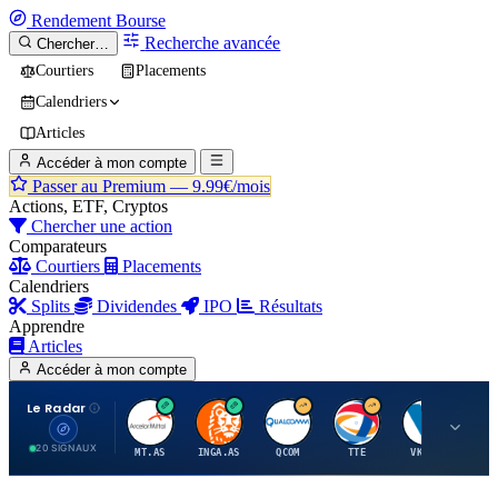
Rendement
Bourse
Recherche avancée
Chercher…
Courtiers
Placements
Calendriers
Articles
Accéder à mon compte
Passer au Premium —
9.99€/mois
Actions, ETF, Cryptos
Chercher une action
Comparateurs
Courtiers
Placements
Calendriers
Splits
Dividendes
IPO
Résultats
Apprendre
Articles
Accéder à mon compte
Le Radar
A
I
Q
T
V
20 SIGNAUX
MT.AS
INGA.AS
QCOM
TTE
VK.PA
ME