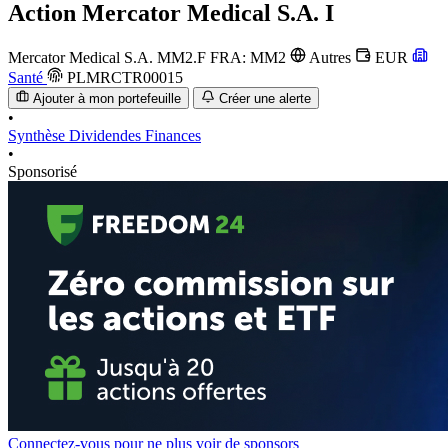
Action
Mercator Medical S.A. I
Mercator Medical S.A.
MM2.F
FRA: MM2
Autres
EUR
Santé
PLMRCTR00015
Ajouter à mon portefeuille
Créer une alerte
•
Synthèse
Dividendes
Finances
•
Sponsorisé
Connectez-vous pour ne plus voir de sponsors