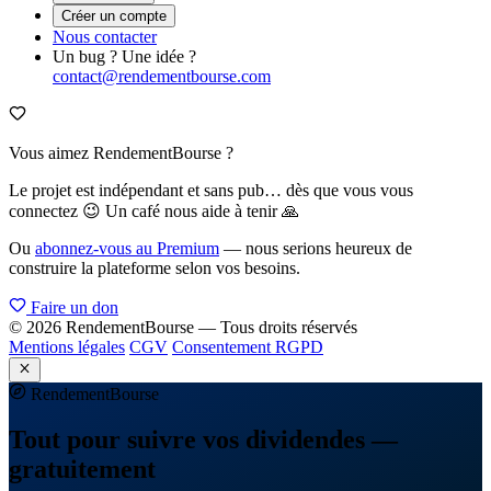
Créer un compte
Nous contacter
Un bug ? Une idée ?
contact@rendementbourse.com
Vous aimez RendementBourse ?
Le projet est indépendant et sans pub… dès que vous vous
connectez 😉 Un café nous aide à tenir 🙏
Ou
abonnez-vous au Premium
— nous serions heureux de
construire la plateforme selon vos besoins.
Faire un don
© 2026 RendementBourse — Tous droits réservés
Mentions légales
CGV
Consentement RGPD
Rendement
Bourse
Tout pour suivre vos dividendes —
gratuitement