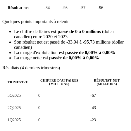
Résultat net
-34
-93
-57
-96
Quelques points importants à retenir
Le chiffre d'affaires
est passé de 0 à 0 millions
(dollar
canadien) entre 2020 et 2023
Son résultat net est passé de -33,94 à -95,73 millions (dollar
canadien)
La marge d'exploitation
est passée de 0,00% à 0,00%
La marge nette
est passée de 0,00% à 0,00%
Résultats (4 derniers trimestres)
CHIFFRE D'AFFAIRES
RÉSULTAT NET
TRIMESTRE
(MILLIONS)
(MILLIONS)
Valeurs trimestrielles en millions (dollar canadien)
3Q2025
0
-67
2Q2025
0
-43
1Q2025
0
-23