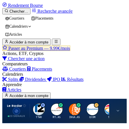
Rendement
Bourse
Recherche avancée
Chercher…
Courtiers
Placements
Calendriers
Articles
Accéder à mon compte
Passer au Premium —
9.99€/mois
Actions, ETF, Cryptos
Chercher une action
Comparateurs
Courtiers
Placements
Calendriers
Splits
Dividendes
IPO
Résultats
Apprendre
Articles
Accéder à mon compte
Le Radar
T
A
I
Q
T
20 SIGNAUX
TTWO
MT.AS
INGA.AS
QCOM
TTE
VK.