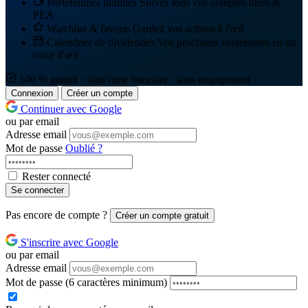
Portefeuilles illimités
Suivez tous vos comptes titres &
PEA
Watchlist & favoris
Gardez vos actions à l'œil
Calendrier de dividendes
Vos prochains versements en un
coup d'œil
100 % gratuit · sans carte bancaire · sans engagement
Connexion
Créer un compte
Continuer avec Google
ou par email
Adresse email
Mot de passe
Oublié ?
Rester connecté
Se connecter
Pas encore de compte ?
Créer un compte gratuit
S'inscrire avec Google
ou par email
Adresse email
Mot de passe
(6 caractères minimum)