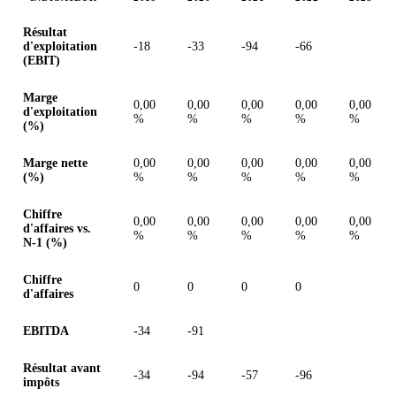
Valeurs en millions (dollar canadien)
Résultat
d'exploitation
-18
-33
-94
-66
(EBIT)
Marge
0,00
0,00
0,00
0,00
0,00
d'exploitation
%
%
%
%
%
(%)
Marge nette
0,00
0,00
0,00
0,00
0,00
(%)
%
%
%
%
%
Chiffre
0,00
0,00
0,00
0,00
0,00
d'affaires vs.
%
%
%
%
%
N-1 (%)
Chiffre
0
0
0
0
d'affaires
EBITDA
-34
-91
Résultat avant
-34
-94
-57
-96
impôts