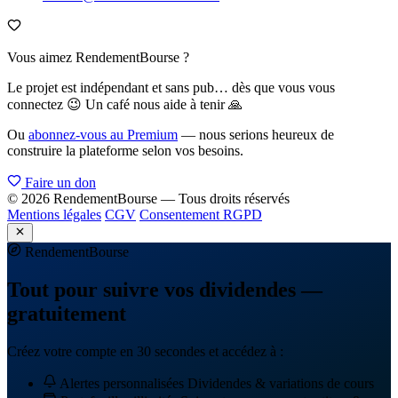
Vous aimez RendementBourse ?
Le projet est indépendant et sans pub… dès que vous vous
connectez 😉 Un café nous aide à tenir 🙏
Ou
abonnez-vous au Premium
— nous serions heureux de
construire la plateforme selon vos besoins.
Faire un don
© 2026 RendementBourse — Tous droits réservés
Mentions légales
CGV
Consentement RGPD
Rendement
Bourse
Tout pour suivre vos dividendes —
gratuitement
Créez votre compte en 30 secondes et accédez à :
Alertes personnalisées
Dividendes & variations de cours