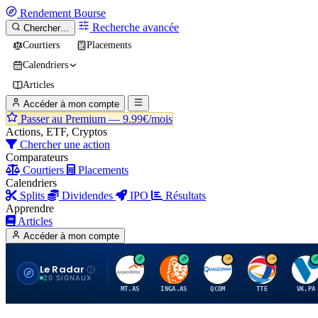
Rendement
Bourse
Recherche avancée
Chercher…
Courtiers
Placements
Calendriers
Articles
Accéder à mon compte
Passer au Premium —
9.99€/mois
Actions, ETF, Cryptos
Chercher une action
Comparateurs
Courtiers
Placements
Calendriers
Splits
Dividendes
IPO
Résultats
Apprendre
Articles
Accéder à mon compte
Le Radar
A
I
Q
T
V
20 SIGNAUX
MT.AS
INGA.AS
QCOM
TTE
VK.PA