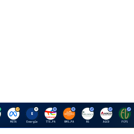
M
E
T
H
R
A
F
META
Energie
TTE.PA
RMS.PA
RS
AGCO
FCFS