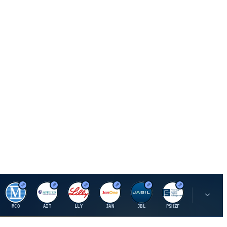
M
A
E
J
J
P
O
MCO
AIT
LLY
JAN
JBL
PSHZF
OXSQ