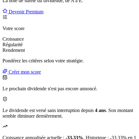
La note de sûreté du dividende, de
A à E
.
Devenir Premium
Votre score
Croissance
Régularité
Rendement
Pondérez les critères selon
votre
stratégie.
Créer mon score
Le prochain dividende n'est pas encore annoncé.
Le dividende est versé sans interruption depuis
4 ans
. Son montant
semble diminuer dernièrement.
Croissance annualisée actuelle :
-33.33%
.
Historique : -33.33% en 1