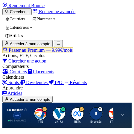
Rendement
Bourse
Recherche avancée
Chercher…
Courtiers
Placements
Calendriers
Articles
Accéder à mon compte
Passer au Premium —
9.99€/mois
Actions, ETF, Cryptos
Chercher une action
Comparateurs
Courtiers
Placements
Calendriers
Splits
Dividendes
IPO
Résultats
Apprendre
Articles
Accéder à mon compte
Le Radar
T
V
M
E
T
20 SIGNAUX
TTE
VK.PA
META
Energie
TTE.PA
RMS