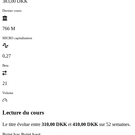
383,00 DKK
Dernier cours
766 M
MICRO capitalisation
0,27
Beta
21
Volume
Lecture du cours
Le titre évolue entre
310,00 DKK
et
410,00 DKK
sur 52 semaines.
Point bas
Point haut