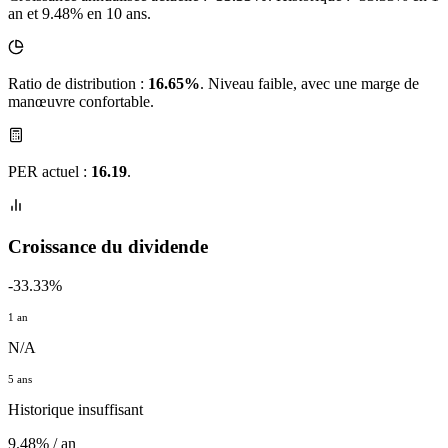
an et 9.48% en 10 ans.
Ratio de distribution :
16.65%
. Niveau faible, avec une marge de
manœuvre confortable.
PER actuel :
16.19
.
Croissance du dividende
-33.33%
1 an
N/A
5 ans
Historique insuffisant
9.48% / an