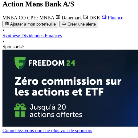
Action
Møns Bank A/S
MNBA.CO
CPH: MNBA
Danemark
DKK
Finance
Ajouter à mon portefeuille
Créer une alerte
•
Synthèse
Dividendes
Finances
•
Sponsorisé
Connectez-vous pour ne plus voir de sponsors