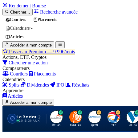
Rendement
Bourse
Recherche avancée
Chercher…
Courtiers
Placements
Calendriers
Articles
Accéder à mon compte
Passer au Premium —
9.99€/mois
Actions, ETF, Cryptos
Chercher une action
Comparateurs
Courtiers
Placements
Calendriers
Splits
Dividendes
IPO
Résultats
Apprendre
Articles
Accéder à mon compte
Le Radar
A
I
Q
T
V
20 SIGNAUX
MT.AS
INGA.AS
QCOM
TTE
VK.PA