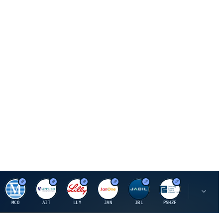
M
A
E
J
J
P
O
MCO
AIT
LLY
JAN
JBL
PSHZF
OXSQ