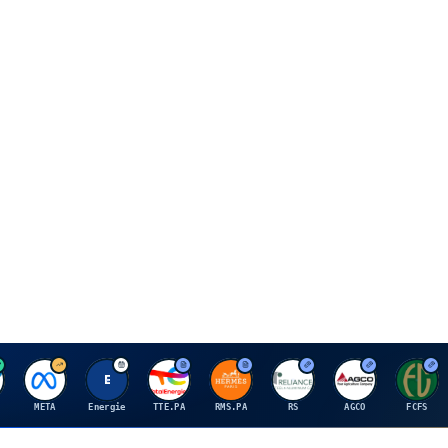
M
E
T
H
R
A
F
META
Energie
TTE.PA
RMS.PA
RS
AGCO
FCFS