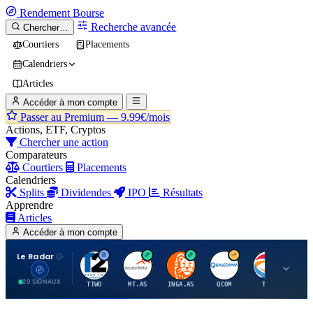
Rendement
Bourse
Recherche avancée
Chercher…
Courtiers
Placements
Calendriers
Articles
Accéder à mon compte
Passer au Premium —
9.99€/mois
Actions, ETF, Cryptos
Chercher une action
Comparateurs
Courtiers
Placements
Calendriers
Splits
Dividendes
IPO
Résultats
Apprendre
Articles
Accéder à mon compte
Le Radar
T
A
I
Q
T
20 SIGNAUX
TTWO
MT.AS
INGA.AS
QCOM
TTE
VK.