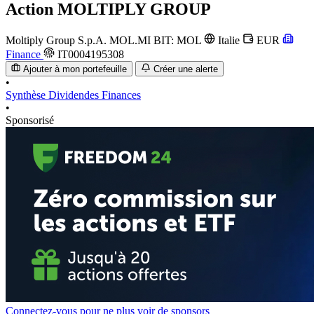
Action
MOLTIPLY GROUP
Moltiply Group S.p.A.
MOL.MI
BIT: MOL
Italie
EUR
Finance
IT0004195308
Ajouter à mon portefeuille
Créer une alerte
•
Synthèse
Dividendes
Finances
•
Sponsorisé
Connectez-vous pour ne plus voir de sponsors