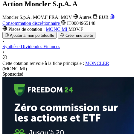
Action
Moncler S.p.A. A
Moncler S.p.A.
MOV.F
FRA: MOV
Autres
EUR
Consommation discrétionnaire
IT0004965148
Places de cotation :
MONC.MI
MOV.F
Ajouter à mon portefeuille
Créer une alerte
•
Synthèse
Dividendes
Finances
•
Cette cotation renvoie à la fiche principale :
MONCLER
(MONC.MI).
Sponsorisé