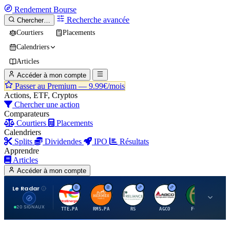
Rendement
Bourse
Recherche avancée
Chercher…
Courtiers
Placements
Calendriers
Articles
Accéder à mon compte
Passer au Premium —
9.99€/mois
Actions, ETF, Cryptos
Chercher une action
Comparateurs
Courtiers
Placements
Calendriers
Splits
Dividendes
IPO
Résultats
Apprendre
Articles
Accéder à mon compte
Le Radar
T
H
R
A
F
20 SIGNAUX
TTE.PA
RMS.PA
RS
AGCO
FCFS
MC