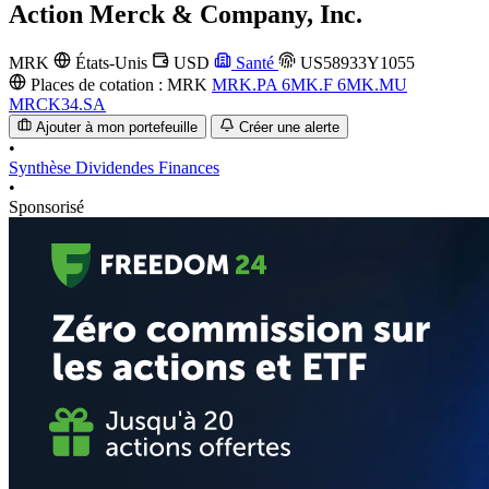
Action
Merck & Company, Inc.
MRK
États-Unis
USD
Santé
US58933Y1055
Places de cotation :
MRK
MRK.PA
6MK.F
6MK.MU
MRCK34.SA
Ajouter à mon portefeuille
Créer une alerte
•
Synthèse
Dividendes
Finances
•
Sponsorisé