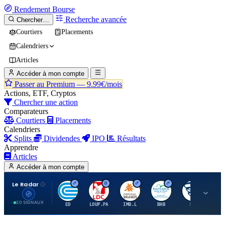
Rendement
Bourse
Recherche avancée
Chercher…
Courtiers
Placements
Calendriers
Articles
Accéder à mon compte
Passer au Premium —
9.99€/mois
Actions, ETF, Cryptos
Chercher une action
Comparateurs
Courtiers
Placements
Calendriers
Splits
Dividendes
IPO
Résultats
Apprendre
Articles
Accéder à mon compte
Le Radar
C
L
I
B
B
20 SIGNAUX
ED
LOUP.PA
IMB.L
BHB
BC
CN