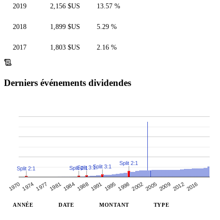
2019
2,156 $US
13.57 %
2018
1,899 $US
5.29 %
2017
1,803 $US
2.16 %
Derniers événements dividendes
Split 2:1
Split 3:1
Split 3:1
Split 2:1
Split 2:1
1984
2002
1981
1998
2016
1977
1995
1974
2012
1991
2009
1970
1988
2005
ANNÉE
DATE
MONTANT
TYPE