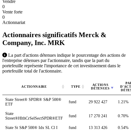
Vendre
0
Vente forte
0
Actionnariat
Actionnaires significatifs Merck &
Company, Inc.
MRK
La part d'actions détenues indique le pourcentage des actions de
l'entreprise détenues par l'actionnaire, tandis que la part du
portefeuille représente l'importance de cet investissement dans le
portefeuille total de l'actionnaire.
PA
ACTIONS
ACTIONNAIRE
TYPE
D'AC
DÉTENUES
DÉTE
State Street® SPDR® S&P 500®
fund
29 922 427
1.21%
ETF
State
fund
17 270 241
0.70%
Street®HlthCrSelSectSPDR®ETF
State St S&P 500® Idx SL Cl I
fund
13 313 426
0.54%