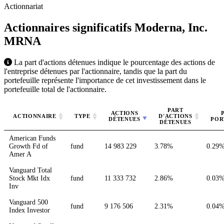
Actionnariat
Actionnaires significatifs Moderna, Inc.
MRNA
La part d'actions détenues indique le pourcentage des actions de
l'entreprise détenues par l'actionnaire, tandis que la part du
portefeuille représente l'importance de cet investissement dans le
portefeuille total de l'actionnaire.
PART
ACTIONS
ACTIONNAIRE
TYPE
D'ACTIONS
DÉTENUES
POR
DÉTENUES
American Funds
Growth Fd of
fund
14 983 229
3.78%
0.29
Amer A
Vanguard Total
Stock Mkt Idx
fund
11 333 732
2.86%
0.03
Inv
Vanguard 500
fund
9 176 506
2.31%
0.04
Index Investor