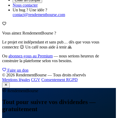
Créer un compte
Nous contacter
Un bug ? Une idée ?
contact@rendementbourse.com
Vous aimez RendementBourse ?
Le projet est indépendant et sans pub… dès que vous vous
connectez 😉 Un café nous aide à tenir 🙏
Ou
abonnez-vous au Premium
— nous serions heureux de
construire la plateforme selon vos besoins.
Faire un don
© 2026 RendementBourse — Tous droits réservés
Mentions légales
CGV
Consentement RGPD
Rendement
Bourse
Tout pour suivre vos dividendes —
gratuitement