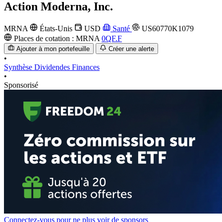
Action
Moderna, Inc.
MRNA
États-Unis
USD
Santé
US60770K1079
Places de cotation :
MRNA
0QF.F
Ajouter à mon portefeuille
Créer une alerte
•
Synthèse
Dividendes
Finances
•
Sponsorisé
Connectez-vous pour ne plus voir de sponsors