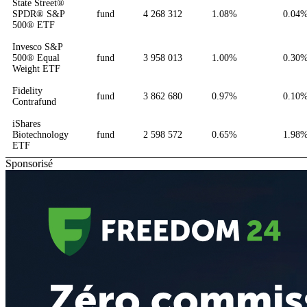
State Street®
SPDR® S&P
fund
4 268 312
1.08%
0.04
500® ETF
Invesco S&P
500® Equal
fund
3 958 013
1.00%
0.30
Weight ETF
Fidelity
fund
3 862 680
0.97%
0.10
Contrafund
iShares
Biotechnology
fund
2 598 572
0.65%
1.98
ETF
Sponsorisé