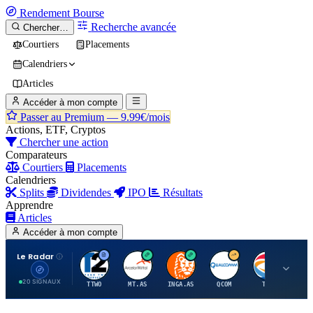
Rendement
Bourse
Recherche avancée
Chercher…
Courtiers
Placements
Calendriers
Articles
Accéder à mon compte
Passer au Premium —
9.99€/mois
Actions, ETF, Cryptos
Chercher une action
Comparateurs
Courtiers
Placements
Calendriers
Splits
Dividendes
IPO
Résultats
Apprendre
Articles
Accéder à mon compte
Le Radar
T
A
I
Q
T
20 SIGNAUX
TTWO
MT.AS
INGA.AS
QCOM
TTE
VK.