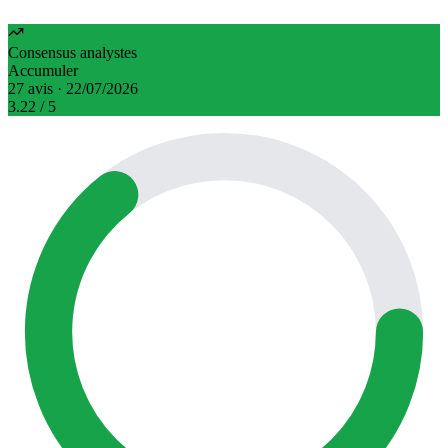
Consensus analystes
Accumuler
27 avis · 22/07/2026
3.22
/ 5