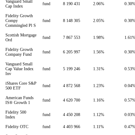
Vanguard Small
fund
8 190 431
2.06%
0.30
Cap Index
Fidelity Growth
Compy
fund
8 148 305
2.05%
0.30
Commingled Pl S
Scottish Mortgage
fund
7 867 553
1.98%
1.61
Ord
Fidelity Growth
fund
6 205 997
1.56%
0.30
Company Fund
Vanguard Small
Cap Value Index
fund
5 199 246
1.31%
0.53
Inv
iShares Core S&P
fund
4 872 568
1.23%
0.04
500 ETF
American Funds
fund
4 620 700
1.16%
0.57
IS® Growth 1
Fidelity 500
fund
4 450 208
1.12%
0.03
Index
Fidelity OTC
fund
4 403 966
1.11%
0.47