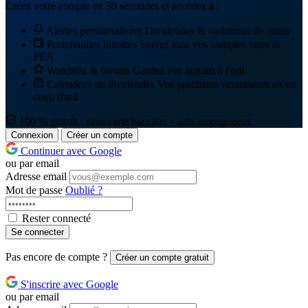
Créez votre compte en 30 secondes et accédez à :
Alertes personnalisées
Dividendes & variations de cours
Portefeuilles illimités
Suivez tous vos comptes titres &
PEA
Watchlist & favoris
Gardez vos actions à l'œil
Calendrier de dividendes
Vos prochains versements en un
coup d'œil
100 % gratuit · sans carte bancaire · sans engagement
Connexion
Créer un compte
Continuer avec Google
ou par email
Adresse email
Mot de passe
Oublié ?
Rester connecté
Se connecter
Pas encore de compte ?
Créer un compte gratuit
S'inscrire avec Google
ou par email