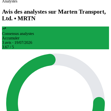
Analystes
Avis des analystes sur Marten Transport,
Ltd.
• MRTN
Consensus analystes
Accumuler
3 avis · 19/07/2026
3.67
/ 5