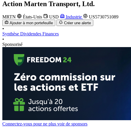
Action
Marten Transport, Ltd.
MRTN
États-Unis
USD
Industrie
US5730751089
Ajouter à mon portefeuille
Créer une alerte
•
Synthèse
Dividendes
Finances
•
Sponsorisé
Connectez-vous pour ne plus voir de sponsors