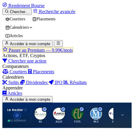
Rendement
Bourse
Recherche avancée
Chercher…
Courtiers
Placements
Calendriers
Articles
Accéder à mon compte
Passer au Premium —
9.99€/mois
Actions, ETF, Cryptos
Chercher une action
Comparateurs
Courtiers
Placements
Calendriers
Splits
Dividendes
IPO
Résultats
Apprendre
Articles
Accéder à mon compte
Le Radar
R
A
F
M
A
20 SIGNAUX
RS
AGCO
FCFS
MCO
AIT
LL