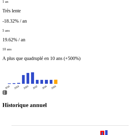
1 an
Très lente
-18.32% / an
5 ans
19.62% / an
10 ans
A plus que quadruplé en 10 ans (+500%)
2016
2020
2024
2018
2022
2026
Historique annuel