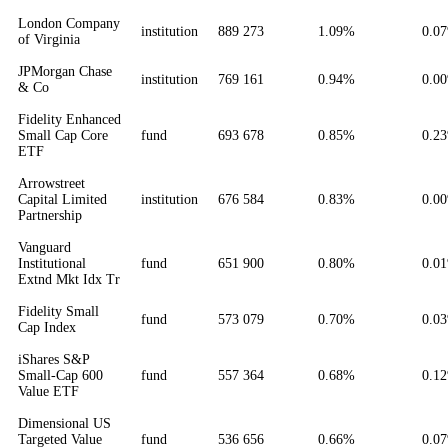
London Company
institution
889 273
1.09%
0.0
of Virginia
JPMorgan Chase
institution
769 161
0.94%
0.0
& Co
Fidelity Enhanced
Small Cap Core
fund
693 678
0.85%
0.2
ETF
Arrowstreet
Capital Limited
institution
676 584
0.83%
0.0
Partnership
Vanguard
Institutional
fund
651 900
0.80%
0.0
Extnd Mkt Idx Tr
Fidelity Small
fund
573 079
0.70%
0.0
Cap Index
iShares S&P
Small-Cap 600
fund
557 364
0.68%
0.1
Value ETF
Dimensional US
Targeted Value
fund
536 656
0.66%
0.0