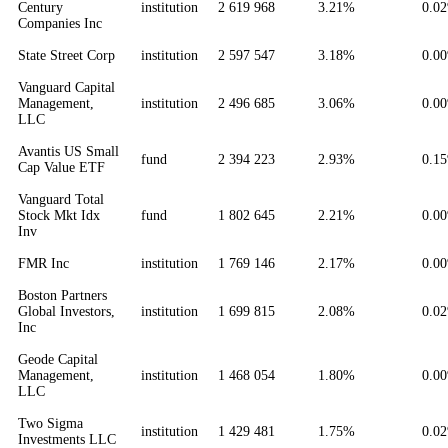
Century
institution
2 619 968
3.21%
0.0
Companies Inc
State Street Corp
institution
2 597 547
3.18%
0.0
Vanguard Capital
Management,
institution
2 496 685
3.06%
0.0
LLC
Avantis US Small
fund
2 394 223
2.93%
0.1
Cap Value ETF
Vanguard Total
Stock Mkt Idx
fund
1 802 645
2.21%
0.0
Inv
FMR Inc
institution
1 769 146
2.17%
0.0
Boston Partners
Global Investors,
institution
1 699 815
2.08%
0.0
Inc
Geode Capital
Management,
institution
1 468 054
1.80%
0.0
LLC
Two Sigma
institution
1 429 481
1.75%
0.0
Investments LLC