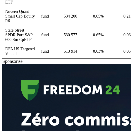
ETF
Nuveen Quant
Small Cap Equity
fund
534 200
0.65%
0.2
R6
State Street
SPDR Port S&P
fund
530 577
0.65%
0.0
600 Sm CpETF
DFA US Targeted
fund
513 914
0.63%
0.0
Value I
Sponsorisé