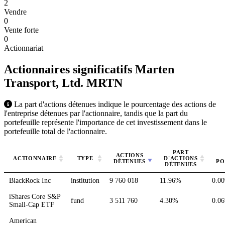
2
Vendre
0
Vente forte
0
Actionnariat
Actionnaires significatifs Marten
Transport, Ltd.
MRTN
La part d'actions détenues indique le pourcentage des actions de
l'entreprise détenues par l'actionnaire, tandis que la part du
portefeuille représente l'importance de cet investissement dans le
portefeuille total de l'actionnaire.
PART
ACTIONS
ACTIONNAIRE
TYPE
D'ACTIONS
DÉTENUES
PO
DÉTENUES
BlackRock Inc
institution
9 760 018
11.96%
0.0
iShares Core S&P
fund
3 511 760
4.30%
0.0
Small-Cap ETF
American