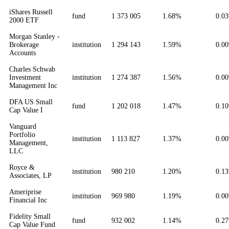
iShares Russell
fund
1 373 005
1.68%
0.0
2000 ETF
Morgan Stanley -
Brokerage
institution
1 294 143
1.59%
0.0
Accounts
Charles Schwab
Investment
institution
1 274 387
1.56%
0.0
Management Inc
DFA US Small
fund
1 202 018
1.47%
0.1
Cap Value I
Vanguard
Portfolio
institution
1 113 827
1.37%
0.0
Management,
LLC
Royce &
institution
980 210
1.20%
0.1
Associates, LP
Ameriprise
institution
969 980
1.19%
0.0
Financial Inc
Fidelity Small
fund
932 002
1.14%
0.2
Cap Value Fund