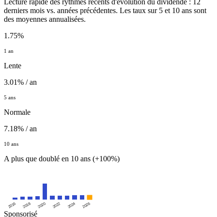
Lecture rapide des rythmes récents d'évolution du dividende : 12
derniers mois vs. années précédentes. Les taux sur 5 et 10 ans sont
des moyennes annualisées.
1.75%
1 an
Lente
3.01% / an
5 ans
Normale
7.18% / an
10 ans
A plus que doublé en 10 ans (+100%)
2016
2020
2024
2018
2022
2026
Sponsorisé