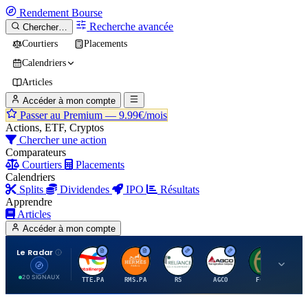
Rendement
Bourse
Recherche avancée
Chercher…
Courtiers
Placements
Calendriers
Articles
Accéder à mon compte
Passer au Premium —
9.99€/mois
Actions, ETF, Cryptos
Chercher une action
Comparateurs
Courtiers
Placements
Calendriers
Splits
Dividendes
IPO
Résultats
Apprendre
Articles
Accéder à mon compte
Le Radar
T
H
R
A
F
20 SIGNAUX
TTE.PA
RMS.PA
RS
AGCO
FCFS
MC