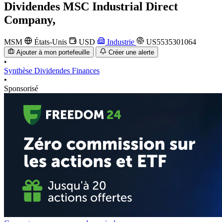
Dividendes
MSC Industrial Direct
Company,
MSM
États-Unis
USD
Industrie
US5535301064
Ajouter à mon portefeuille
Créer une alerte
•
Synthèse
Dividendes
Finances
•
Sponsorisé