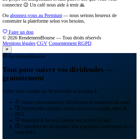
connectez 😉 Un café nous aide à tenir 🙏
Ou
abonnez-vous au Premium
— nous serions heureux de
construire la plateforme selon vos besoins.
Faire un don
© 2026 RendementBourse — Tous droits réservés
Mentions légales
CGV
Consentement RGPD
Rendement
Bourse
Tout pour suivre vos dividendes —
gratuitement
Créez votre compte en 30 secondes et accédez à :
Alertes personnalisées
Dividendes & variations de cours
Portefeuilles illimités
Suivez tous vos comptes titres &
PEA
Watchlist & favoris
Gardez vos actions à l'œil
Calendrier de dividendes
Vos prochains versements en un
coup d'œil