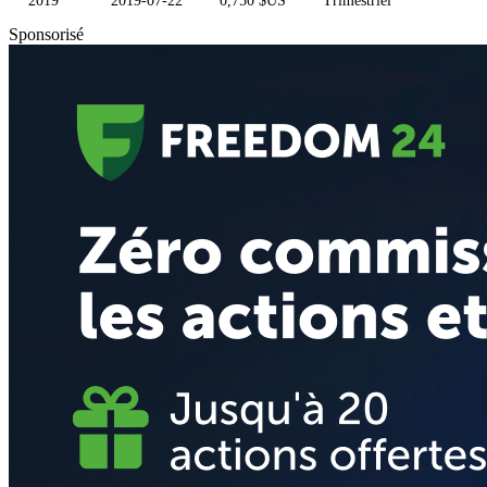
2019
2019-07-22
0,750 $US
Trimestriel
Sponsorisé