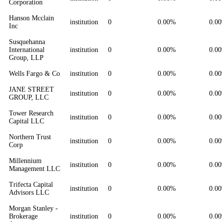
Corporation
Hanson Mcclain
institution
0
0.00%
0.0
Inc
Susquehanna
International
institution
0
0.00%
0.0
Group, LLP
Wells Fargo & Co
institution
0
0.00%
0.0
JANE STREET
institution
0
0.00%
0.0
GROUP, LLC
Tower Research
institution
0
0.00%
0.0
Capital LLC
Northern Trust
institution
0
0.00%
0.0
Corp
Millennium
institution
0
0.00%
0.0
Management LLC
Trifecta Capital
institution
0
0.00%
0.0
Advisors LLC
Morgan Stanley -
Brokerage
institution
0
0.00%
0.0