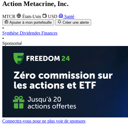
Action
Metacrine, Inc.
MTCR
États-Unis
USD
Santé
Ajouter à mon portefeuille
Créer une alerte
•
Synthèse
Dividendes
Finances
•
Sponsorisé
Connectez-vous pour ne plus voir de sponsors