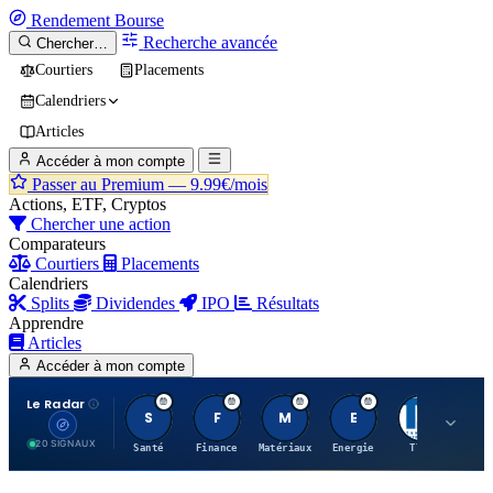
Rendement
Bourse
Recherche avancée
Chercher…
Courtiers
Placements
Calendriers
Articles
Accéder à mon compte
Passer au Premium —
9.99€/mois
Actions, ETF, Cryptos
Chercher une action
Comparateurs
Courtiers
Placements
Calendriers
Splits
Dividendes
IPO
Résultats
Apprendre
Articles
Accéder à mon compte
Le Radar
S
F
M
E
T
20 SIGNAUX
Santé
Finance
Matériaux
Energie
TTWO
MT.