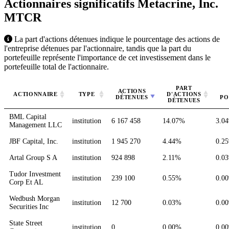
Actionnaires significatifs Metacrine, Inc.
MTCR
La part d'actions détenues indique le pourcentage des actions de
l'entreprise détenues par l'actionnaire, tandis que la part du
portefeuille représente l'importance de cet investissement dans le
portefeuille total de l'actionnaire.
PART
ACTIONS
ACTIONNAIRE
TYPE
D'ACTIONS
DÉTENUES
PO
DÉTENUES
BML Capital
institution
6 167 458
14.07%
3.0
Management LLC
JBF Capital, Inc.
institution
1 945 270
4.44%
0.2
Artal Group S A
institution
924 898
2.11%
0.0
Tudor Investment
institution
239 100
0.55%
0.0
Corp Et AL
Wedbush Morgan
institution
12 700
0.03%
0.0
Securities Inc
State Street
institution
0
0.00%
0.0