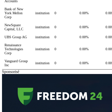
Accounts
Bank of New
York Mellon
institution
0
0.00%
0.0
Corp
NewSquare
institution
0
0.00%
0.0
Capital, LLC
UBS Group AG
institution
0
0.00%
0.0
Renaissance
Technologies
institution
0
0.00%
0.0
Corp
Vanguard Group
institution
0
0.00%
0.0
Inc
Sponsorisé