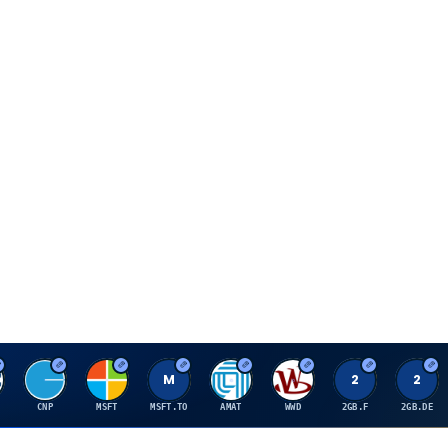
C
M
M
A
W
2
2
CNP
MSFT
MSFT.TO
AMAT
WWD
2GB.F
2GB.DE