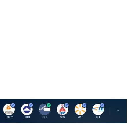
I
F
C
S
W
M
IMBBY
FBIN
CMI
SHW
WMT
TEL
MAU.PA