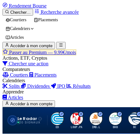
Rendement
Bourse
Recherche avancée
Chercher…
Courtiers
Placements
Calendriers
Articles
Accéder à mon compte
Passer au Premium —
9.99€/mois
Actions, ETF, Cryptos
Chercher une action
Comparateurs
Courtiers
Placements
Calendriers
Splits
Dividendes
IPO
Résultats
Apprendre
Articles
Accéder à mon compte
Le Radar
C
L
I
B
B
20 SIGNAUX
ED
LOUP.PA
IMB.L
BHB
BC