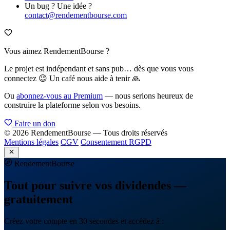
Un bug ? Une idée ?
contact@rendementbourse.com
Vous aimez RendementBourse ?
Le projet est indépendant et sans pub… dès que vous vous
connectez 😉 Un café nous aide à tenir 🙏
Ou
abonnez-vous au Premium
— nous serions heureux de
construire la plateforme selon vos besoins.
Faire un don
© 2026 RendementBourse — Tous droits réservés
Mentions légales
CGV
Consentement RGPD
Rendement
Bourse
Tout pour suivre vos dividendes —
gratuitement
Créez votre compte en 30 secondes et accédez à :