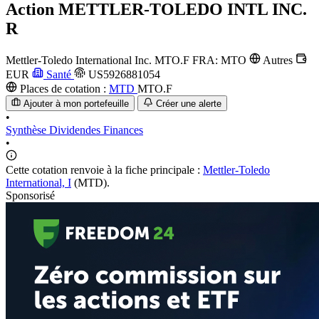
Action
METTLER-TOLEDO INTL INC.
R
Mettler-Toledo International Inc.
MTO.F
FRA: MTO
Autres
EUR
Santé
US5926881054
Places de cotation :
MTD
MTO.F
Ajouter à mon portefeuille
Créer une alerte
•
Synthèse
Dividendes
Finances
•
Cette cotation renvoie à la fiche principale :
Mettler-Toledo
International, I
(MTD).
Sponsorisé