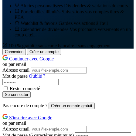
Alertes personnalisées
Dividendes & variations de cours
Portefeuilles illimités
Suivez tous vos comptes titres &
PEA
Watchlist & favoris
Gardez vos actions à l'œil
Calendrier de dividendes
Vos prochains versements en un
coup d'œil
100 % gratuit · sans carte bancaire · sans engagement
Connexion
Créer un compte
Continuer avec Google
ou par email
Adresse email
Mot de passe
Oublié ?
Rester connecté
Se connecter
Pas encore de compte ?
Créer un compte gratuit
S'inscrire avec Google
ou par email
Adresse email
Mot de passe
(6 caractères minimum)