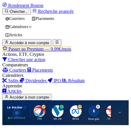
Rendement
Bourse
Recherche avancée
Chercher…
Courtiers
Placements
Calendriers
Articles
Accéder à mon compte
Passer au Premium —
9.99€/mois
Actions, ETF, Cryptos
Chercher une action
Comparateurs
Courtiers
Placements
Calendriers
Splits
Dividendes
IPO
Résultats
Apprendre
Articles
Accéder à mon compte
Le Radar
T
V
M
E
T
20 SIGNAUX
TTE
VK.PA
META
Energie
TTE.PA
RMS