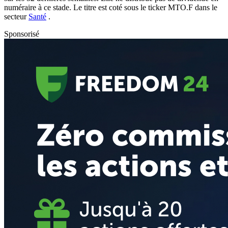
numéraire à ce stade. Le titre est coté sous le ticker
MTO.F
dans le
secteur
Santé
.
Sponsorisé