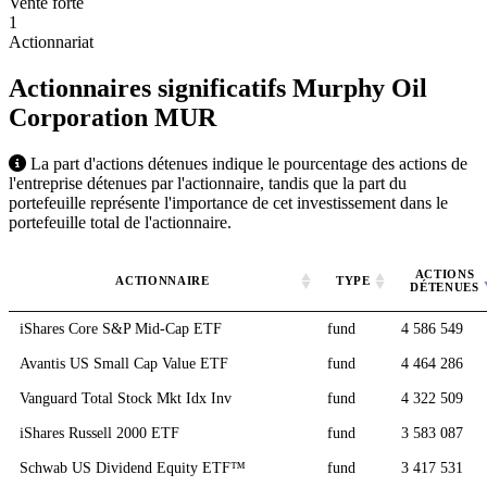
Vente forte
1
Actionnariat
Actionnaires significatifs Murphy Oil
Corporation
MUR
La part d'actions détenues indique le pourcentage des actions de
l'entreprise détenues par l'actionnaire, tandis que la part du
portefeuille représente l'importance de cet investissement dans le
portefeuille total de l'actionnaire.
ACTIONS
ACTIONNAIRE
TYPE
DÉTENUES
iShares Core S&P Mid-Cap ETF
fund
4 586 549
Avantis US Small Cap Value ETF
fund
4 464 286
Vanguard Total Stock Mkt Idx Inv
fund
4 322 509
iShares Russell 2000 ETF
fund
3 583 087
Schwab US Dividend Equity ETF™
fund
3 417 531