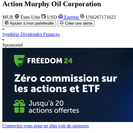
Action
Murphy Oil Corporation
MUR
États-Unis
USD
Energie
US6267171022
Ajouter à mon portefeuille
Créer une alerte
•
Synthèse
Dividendes
Finances
•
Sponsorisé
Connectez-vous pour ne plus voir de sponsors