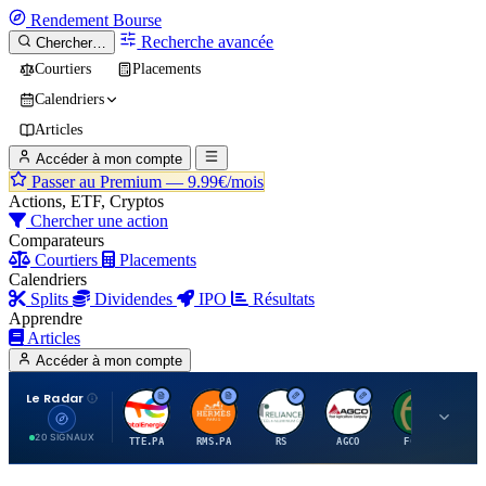
Rendement
Bourse
Recherche avancée
Chercher…
Courtiers
Placements
Calendriers
Articles
Accéder à mon compte
Passer au Premium —
9.99€/mois
Actions, ETF, Cryptos
Chercher une action
Comparateurs
Courtiers
Placements
Calendriers
Splits
Dividendes
IPO
Résultats
Apprendre
Articles
Accéder à mon compte
Le Radar
T
H
R
A
F
20 SIGNAUX
TTE.PA
RMS.PA
RS
AGCO
FCFS
MC