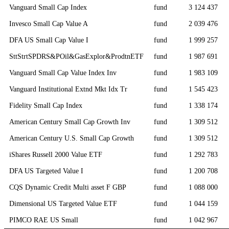
Vanguard Small Cap Index
fund
3 124 437
Invesco Small Cap Value A
fund
2 039 476
DFA US Small Cap Value I
fund
1 999 257
SttStrtSPDRS&POil&GasExplor&ProdtnETF
fund
1 987 691
Vanguard Small Cap Value Index Inv
fund
1 983 109
Vanguard Institutional Extnd Mkt Idx Tr
fund
1 545 423
Fidelity Small Cap Index
fund
1 338 174
American Century Small Cap Growth Inv
fund
1 309 512
American Century U.S. Small Cap Growth
fund
1 309 512
iShares Russell 2000 Value ETF
fund
1 292 783
DFA US Targeted Value I
fund
1 200 708
CQS Dynamic Credit Multi asset F GBP
fund
1 088 000
Dimensional US Targeted Value ETF
fund
1 044 159
PIMCO RAE US Small
fund
1 042 967