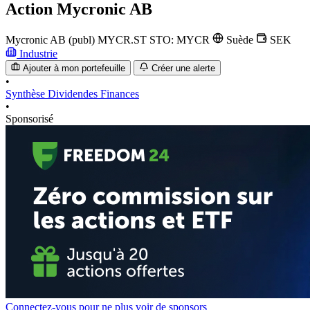
Action
Mycronic AB
Mycronic AB (publ)
MYCR.ST
STO: MYCR
Suède
SEK
Industrie
Ajouter à mon portefeuille
Créer une alerte
•
Synthèse
Dividendes
Finances
•
Sponsorisé
Connectez-vous pour ne plus voir de sponsors