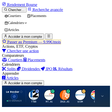
Rendement
Bourse
Recherche avancée
Chercher…
Courtiers
Placements
Calendriers
Articles
Accéder à mon compte
Passer au Premium —
9.99€/mois
Actions, ETF, Cryptos
Chercher une action
Comparateurs
Courtiers
Placements
Calendriers
Splits
Dividendes
IPO
Résultats
Apprendre
Articles
Accéder à mon compte
Le Radar
T
A
I
Q
T
20 SIGNAUX
TTWO
MT.AS
INGA.AS
QCOM
TTE
VK.