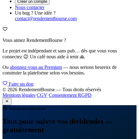
Créer un compte
Nous contacter
Un bug ? Une idée ?
contact@rendementbourse.com
Vous aimez RendementBourse ?
Le projet est indépendant et sans pub… dès que vous vous
connectez 😉 Un café nous aide à tenir 🙏
Ou
abonnez-vous au Premium
— nous serions heureux de
construire la plateforme selon vos besoins.
Faire un don
© 2026 RendementBourse — Tous droits réservés
Mentions légales
CGV
Consentement RGPD
Rendement
Bourse
Tout pour suivre vos dividendes —
gratuitement