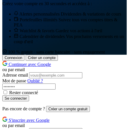
Créez votre compte en 30 secondes et accédez à :
Alertes personnalisées
Dividendes & variations de cours
Portefeuilles illimités
Suivez tous vos comptes titres &
PEA
Watchlist & favoris
Gardez vos actions à l'œil
Calendrier de dividendes
Vos prochains versements en un
coup d'œil
100 % gratuit · sans carte bancaire · sans engagement
Connexion
Créer un compte
Continuer avec Google
ou par email
Adresse email
Mot de passe
Oublié ?
Rester connecté
Se connecter
Pas encore de compte ?
Créer un compte gratuit
S'inscrire avec Google
ou par email