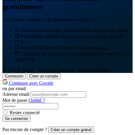
gratuitement
Créez votre compte en 30 secondes et accédez à :
Alertes personnalisées
Dividendes & variations de cours
Portefeuilles illimités
Suivez tous vos comptes titres &
PEA
Watchlist & favoris
Gardez vos actions à l'œil
Calendrier de dividendes
Vos prochains versements en un
coup d'œil
100 % gratuit · sans carte bancaire · sans engagement
Connexion
Créer un compte
Continuer avec Google
ou par email
Adresse email
Mot de passe
Oublié ?
Rester connecté
Se connecter
Pas encore de compte ?
Créer un compte gratuit