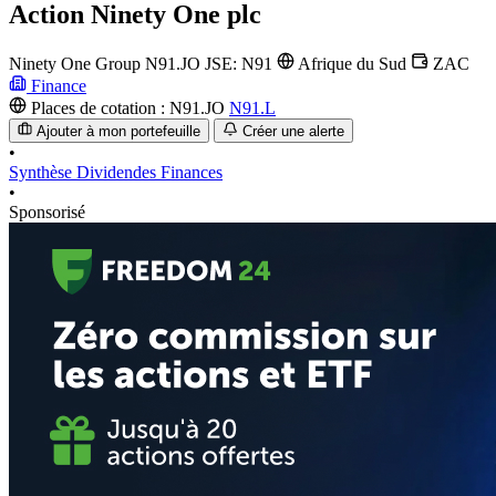
Action
Ninety One plc
Ninety One Group
N91.JO
JSE: N91
Afrique du Sud
ZAC
Finance
Places de cotation :
N91.JO
N91.L
Ajouter à mon portefeuille
Créer une alerte
•
Synthèse
Dividendes
Finances
•
Sponsorisé