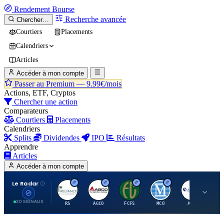
Rendement
Bourse
Recherche avancée
Chercher…
Courtiers
Placements
Calendriers
Articles
Accéder à mon compte
Passer au Premium —
9.99€/mois
Actions, ETF, Cryptos
Chercher une action
Comparateurs
Courtiers
Placements
Calendriers
Splits
Dividendes
IPO
Résultats
Apprendre
Articles
Accéder à mon compte
Le Radar
R
A
F
M
A
20 SIGNAUX
RS
AGCO
FCFS
MCO
AIT
LL