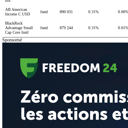
Idx
AB American
fund
890 031
0.31%
0.00
Income C USD
BlackRock
Advantage Small
fund
879 244
0.31%
0.01
Cap Core Instl
Sponsorisé