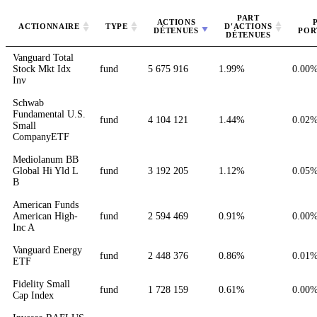
PART
ACTIONS
ACTIONNAIRE
TYPE
D'ACTIONS
DÉTENUES
POR
DÉTENUES
Vanguard Total
Stock Mkt Idx
fund
5 675 916
1.99%
0.00
Inv
Schwab
Fundamental U.S.
fund
4 104 121
1.44%
0.02
Small
CompanyETF
Mediolanum BB
Global Hi Yld L
fund
3 192 205
1.12%
0.05
B
American Funds
American High-
fund
2 594 469
0.91%
0.00
Inc A
Vanguard Energy
fund
2 448 376
0.86%
0.01
ETF
Fidelity Small
fund
1 728 159
0.61%
0.00
Cap Index