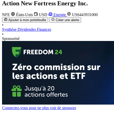
Action
New Fortress Energy Inc.
NFE
États-Unis
USD
Energie
US6443931000
Ajouter à mon portefeuille
Créer une alerte
•
Synthèse
Dividendes
Finances
•
Sponsorisé
Connectez-vous pour ne plus voir de sponsors