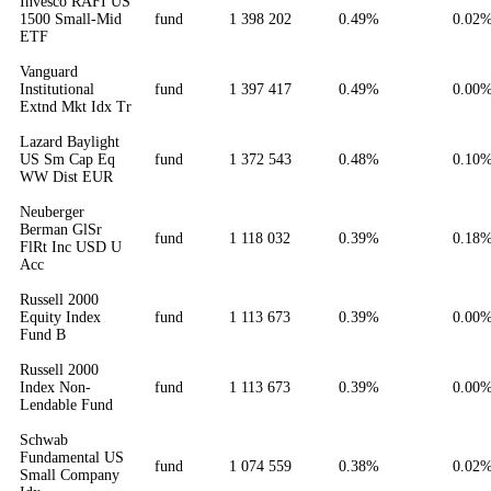
Invesco RAFI US
1500 Small-Mid
fund
1 398 202
0.49%
0.02
ETF
Vanguard
Institutional
fund
1 397 417
0.49%
0.00
Extnd Mkt Idx Tr
Lazard Baylight
US Sm Cap Eq
fund
1 372 543
0.48%
0.10
WW Dist EUR
Neuberger
Berman GlSr
fund
1 118 032
0.39%
0.18
FlRt Inc USD U
Acc
Russell 2000
Equity Index
fund
1 113 673
0.39%
0.00
Fund B
Russell 2000
Index Non-
fund
1 113 673
0.39%
0.00
Lendable Fund
Schwab
Fundamental US
fund
1 074 559
0.38%
0.02
Small Company