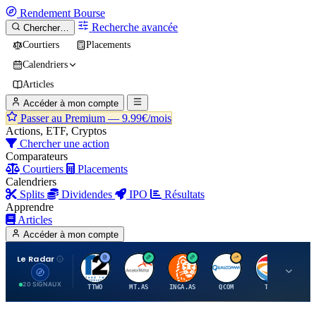
Rendement
Bourse
Recherche avancée
Chercher…
Courtiers
Placements
Calendriers
Articles
Accéder à mon compte
Passer au Premium —
9.99€/mois
Actions, ETF, Cryptos
Chercher une action
Comparateurs
Courtiers
Placements
Calendriers
Splits
Dividendes
IPO
Résultats
Apprendre
Articles
Accéder à mon compte
Le Radar
T
A
I
Q
T
20 SIGNAUX
TTWO
MT.AS
INGA.AS
QCOM
TTE
VK.