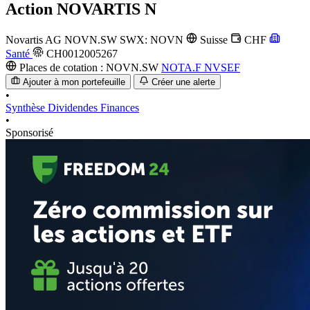
Action
NOVARTIS N
Novartis AG
NOVN.SW
SWX: NOVN
Suisse
CHF
Santé
CH0012005267
Places de cotation :
NOVN.SW
NOTA.F
NVSEF
Ajouter à mon portefeuille
Créer une alerte
•
Synthèse
Dividendes
Finances
•
Sponsorisé