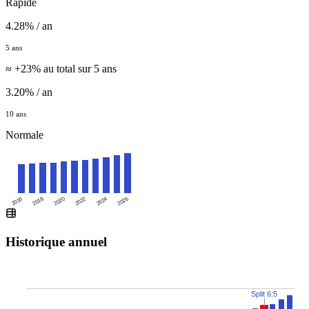
Rapide
4.28% / an
5 ans
≈ +23% au total sur 5 ans
3.20% / an
10 ans
Normale
2016
2020
2024
2018
2022
2026
Historique annuel
Split 6:5