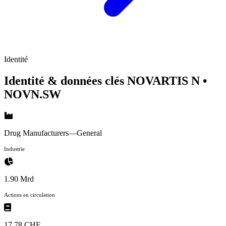
Identité
Identité & données clés NOVARTIS N
•
NOVN.SW
Drug Manufacturers—General
Industrie
1.90 Mrd
Actions en circulation
17,78 CHF