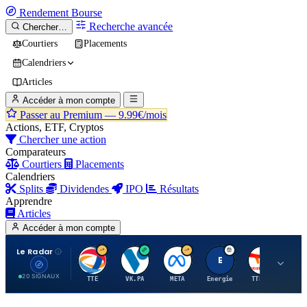
Rendement
Bourse
Recherche avancée
Chercher…
Courtiers
Placements
Calendriers
Articles
Accéder à mon compte
Passer au Premium —
9.99€/mois
Actions, ETF, Cryptos
Chercher une action
Comparateurs
Courtiers
Placements
Calendriers
Splits
Dividendes
IPO
Résultats
Apprendre
Articles
Accéder à mon compte
Le Radar
T
V
M
E
T
20 SIGNAUX
TTE
VK.PA
META
Energie
TTE.PA
RMS