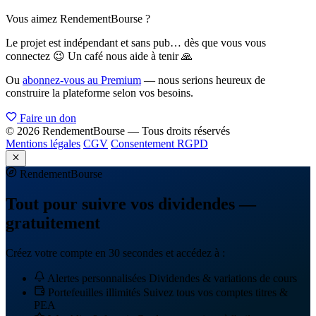
Vous aimez RendementBourse ?
Le projet est indépendant et sans pub… dès que vous vous
connectez 😉 Un café nous aide à tenir 🙏
Ou
abonnez-vous au Premium
— nous serions heureux de
construire la plateforme selon vos besoins.
Faire un don
© 2026 RendementBourse — Tous droits réservés
Mentions légales
CGV
Consentement RGPD
Rendement
Bourse
Tout pour suivre vos dividendes —
gratuitement
Créez votre compte en 30 secondes et accédez à :
Alertes personnalisées
Dividendes & variations de cours
Portefeuilles illimités
Suivez tous vos comptes titres &
PEA