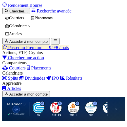
Rendement
Bourse
Recherche avancée
Chercher…
Courtiers
Placements
Calendriers
Articles
Accéder à mon compte
Passer au Premium —
9.99€/mois
Actions, ETF, Cryptos
Chercher une action
Comparateurs
Courtiers
Placements
Calendriers
Splits
Dividendes
IPO
Résultats
Apprendre
Articles
Accéder à mon compte
Le Radar
C
L
I
B
B
20 SIGNAUX
ED
LOUP.PA
IMB.L
BHB
BC
CN