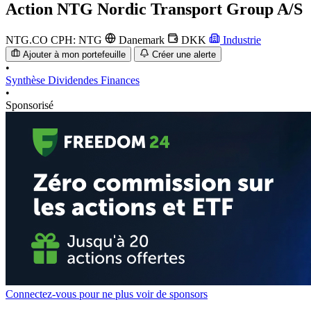
Action
NTG Nordic Transport Group A/S
NTG.CO
CPH: NTG
Danemark
DKK
Industrie
Ajouter à mon portefeuille
Créer une alerte
•
Synthèse
Dividendes
Finances
•
Sponsorisé
Connectez-vous pour ne plus voir de sponsors