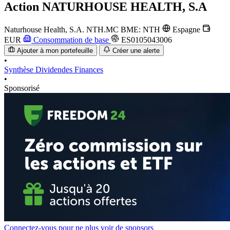
Action
NATURHOUSE HEALTH, S.A
Naturhouse Health, S.A.
NTH.MC
BME: NTH
Espagne
EUR
Consommation de base
ES0105043006
Ajouter à mon portefeuille
Créer une alerte
•
Synthèse
Dividendes
Finances
•
Sponsorisé
Connectez-vous pour ne plus voir de sponsors