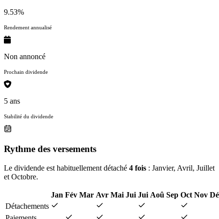
9.53%
Rendement annualisé
Non annoncé
Prochain dividende
5 ans
Stabilité du dividende
Rythme des versements
Le dividende est habituellement détaché
4 fois
: Janvier, Avril, Juillet
et Octobre.
Jan
Fév
Mar
Avr
Mai
Jui
Jui
Aoû
Sep
Oct
Nov
Dé
Détachements
Paiements