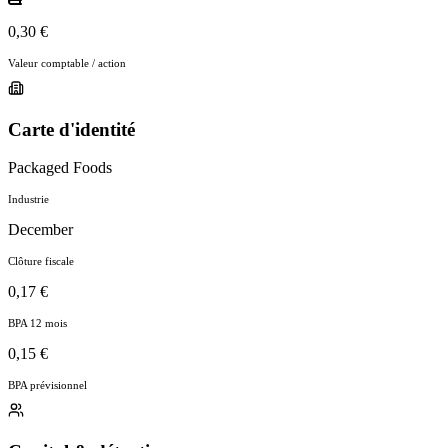
0,30 €
Valeur comptable / action
Carte d'identité
Packaged Foods
Industrie
December
Clôture fiscale
0,17 €
BPA 12 mois
0,15 €
BPA prévisionnel