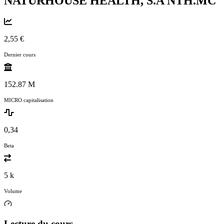
NATURHOUSE HEALTH, S.A
NTH.MC
2,55 €
Dernier cours
152.87 M
MICRO capitalisation
0,34
Beta
5 k
Volume
Lecture du cours