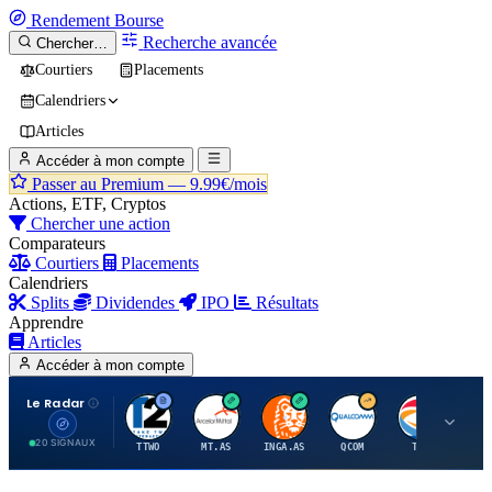
Rendement
Bourse
Recherche avancée
Chercher…
Courtiers
Placements
Calendriers
Articles
Accéder à mon compte
Passer au Premium —
9.99€/mois
Actions, ETF, Cryptos
Chercher une action
Comparateurs
Courtiers
Placements
Calendriers
Splits
Dividendes
IPO
Résultats
Apprendre
Articles
Accéder à mon compte
Le Radar
T
A
I
Q
T
20 SIGNAUX
TTWO
MT.AS
INGA.AS
QCOM
TTE
VK.