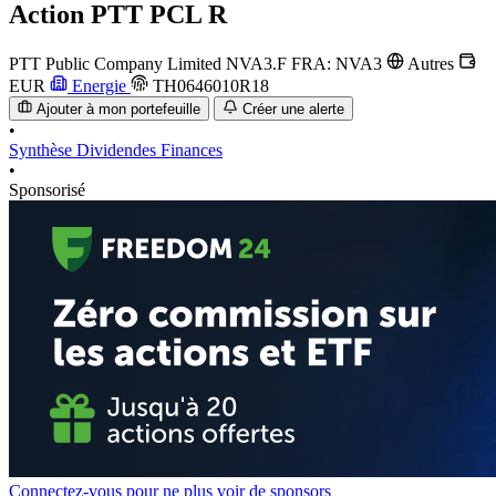
Action
PTT PCL R
PTT Public Company Limited
NVA3.F
FRA: NVA3
Autres
EUR
Energie
TH0646010R18
Ajouter à mon portefeuille
Créer une alerte
•
Synthèse
Dividendes
Finances
•
Sponsorisé
Connectez-vous pour ne plus voir de sponsors