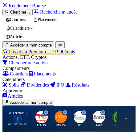
Rendement
Bourse
Recherche avancée
Chercher…
Courtiers
Placements
Calendriers
Articles
Accéder à mon compte
Passer au Premium —
9.99€/mois
Actions, ETF, Cryptos
Chercher une action
Comparateurs
Courtiers
Placements
Calendriers
Splits
Dividendes
IPO
Résultats
Apprendre
Articles
Accéder à mon compte
Le Radar
T
H
R
A
F
20 SIGNAUX
TTE.PA
RMS.PA
RS
AGCO
FCFS
MC