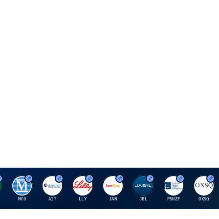
M
A
E
J
J
P
O
MCO
AIT
LLY
JAN
JBL
PSHZF
OXSQ