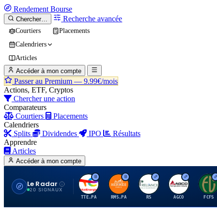
Rendement
Bourse
Recherche avancée
Chercher…
Courtiers
Placements
Calendriers
Articles
Accéder à mon compte
Passer au Premium —
9.99€/mois
Actions, ETF, Cryptos
Chercher une action
Comparateurs
Courtiers
Placements
Calendriers
Splits
Dividendes
IPO
Résultats
Apprendre
Articles
Accéder à mon compte
Le Radar
T
H
R
A
F
20 SIGNAUX
TTE.PA
RMS.PA
RS
AGCO
FCFS