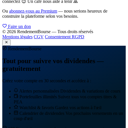
connectez 😉 Un café nous aide à tenir 🙏
Ou
abonnez-vous au Premium
— nous serions heureux de
construire la plateforme selon vos besoins.
Faire un don
© 2026 RendementBourse — Tous droits réservés
Mentions légales
CGV
Consentement RGPD
Rendement
Bourse
Tout pour suivre vos dividendes —
gratuitement
Créez votre compte en 30 secondes et accédez à :
Alertes personnalisées
Dividendes & variations de cours
Portefeuilles illimités
Suivez tous vos comptes titres &
PEA
Watchlist & favoris
Gardez vos actions à l'œil
Calendrier de dividendes
Vos prochains versements en un
coup d'œil