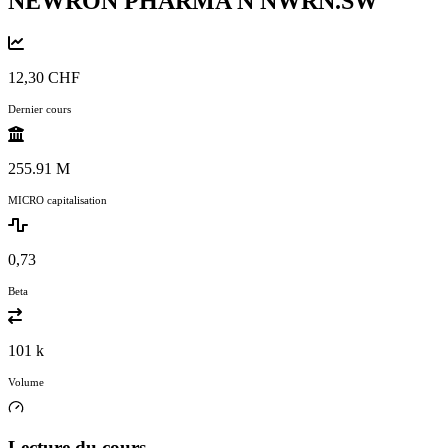
NEWRON PHARMA N
NWRN.SW
12,30 CHF
Dernier cours
255.91 M
MICRO capitalisation
0,73
Beta
101 k
Volume
Lecture du cours