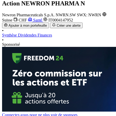
Action
NEWRON PHARMA N
Newron Pharmaceuticals S.p.A.
NWRN.SW
SWX: NWRN
Suisse
CHF
Santé
IT0004147952
Ajouter à mon portefeuille
Créer une alerte
•
Synthèse
Dividendes
Finances
•
Sponsorisé
Connectez-vous pour ne plus voir de sponsors