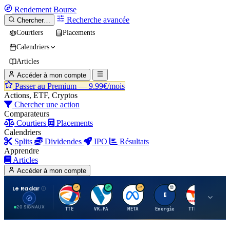
Rendement
Bourse
Recherche avancée
Chercher…
Courtiers
Placements
Calendriers
Articles
Accéder à mon compte
Passer au Premium —
9.99€/mois
Actions, ETF, Cryptos
Chercher une action
Comparateurs
Courtiers
Placements
Calendriers
Splits
Dividendes
IPO
Résultats
Apprendre
Articles
Accéder à mon compte
Le Radar
T
V
M
E
T
20 SIGNAUX
TTE
VK.PA
META
Energie
TTE.PA
RMS