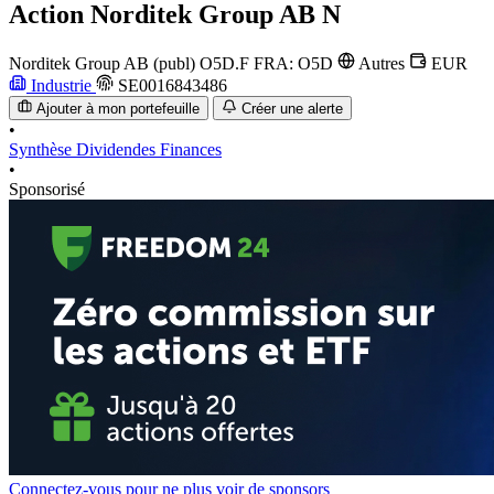
Action
Norditek Group AB N
Norditek Group AB (publ)
O5D.F
FRA: O5D
Autres
EUR
Industrie
SE0016843486
Ajouter à mon portefeuille
Créer une alerte
•
Synthèse
Dividendes
Finances
•
Sponsorisé
Connectez-vous pour ne plus voir de sponsors