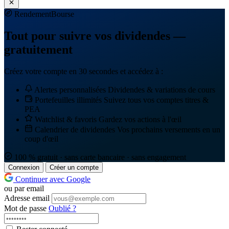
Rendement
Bourse
Tout pour suivre vos dividendes —
gratuitement
Créez votre compte en 30 secondes et accédez à :
Alertes personnalisées
Dividendes & variations de cours
Portefeuilles illimités
Suivez tous vos comptes titres &
PEA
Watchlist & favoris
Gardez vos actions à l'œil
Calendrier de dividendes
Vos prochains versements en un
coup d'œil
100 % gratuit · sans carte bancaire · sans engagement
Connexion
Créer un compte
Continuer avec Google
ou par email
Adresse email
Mot de passe
Oublié ?