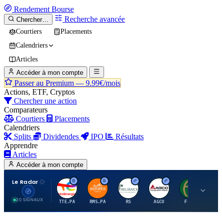
Rendement
Bourse
Recherche avancée
Chercher…
Courtiers
Placements
Calendriers
Articles
Accéder à mon compte
Passer au Premium —
9.99€/mois
Actions, ETF, Cryptos
Chercher une action
Comparateurs
Courtiers
Placements
Calendriers
Splits
Dividendes
IPO
Résultats
Apprendre
Articles
Accéder à mon compte
Le Radar
T
H
R
A
F
20 SIGNAUX
TTE.PA
RMS.PA
RS
AGCO
FCFS
MC