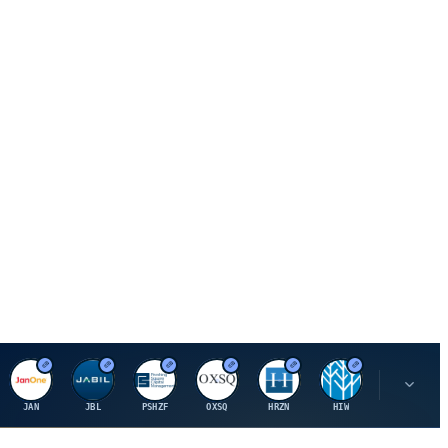
J
J
P
O
H
H
U
JAN
JBL
PSHZF
OXSQ
HRZN
HIW
UMH