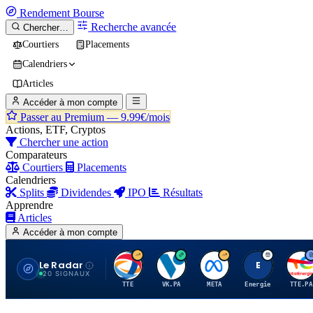
Rendement
Bourse
Recherche avancée
Chercher…
Courtiers
Placements
Calendriers
Articles
Accéder à mon compte
Passer au Premium —
9.99€/mois
Actions, ETF, Cryptos
Chercher une action
Comparateurs
Courtiers
Placements
Calendriers
Splits
Dividendes
IPO
Résultats
Apprendre
Articles
Accéder à mon compte
Le Radar
T
V
M
E
T
20 SIGNAUX
TTE
VK.PA
META
Energie
TTE.PA