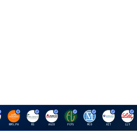
H
R
A
F
M
A
E
RMS.PA
RS
AGCO
FCFS
MCO
AIT
LLY