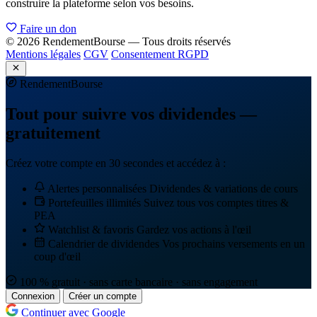
construire la plateforme selon vos besoins.
Faire un don
© 2026 RendementBourse — Tous droits réservés
Mentions légales
CGV
Consentement RGPD
Rendement
Bourse
Tout pour suivre vos dividendes —
gratuitement
Créez votre compte en 30 secondes et accédez à :
Alertes personnalisées
Dividendes & variations de cours
Portefeuilles illimités
Suivez tous vos comptes titres &
PEA
Watchlist & favoris
Gardez vos actions à l'œil
Calendrier de dividendes
Vos prochains versements en un
coup d'œil
100 % gratuit · sans carte bancaire · sans engagement
Connexion
Créer un compte
Continuer avec Google