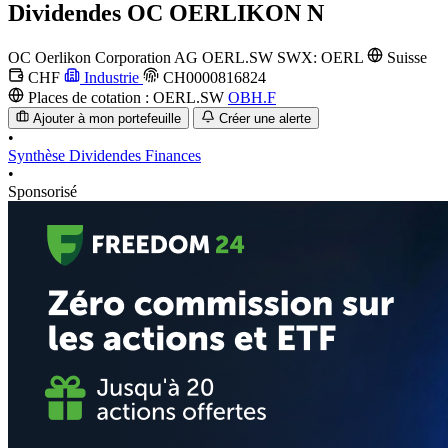
Dividendes
OC OERLIKON N
OC Oerlikon Corporation AG
OERL.SW
SWX: OERL
Suisse
CHF
Industrie
CH0000816824
Places de cotation :
OERL.SW
OBH.F
Ajouter à mon portefeuille
Créer une alerte
•
Synthèse
Dividendes
Finances
•
Sponsorisé