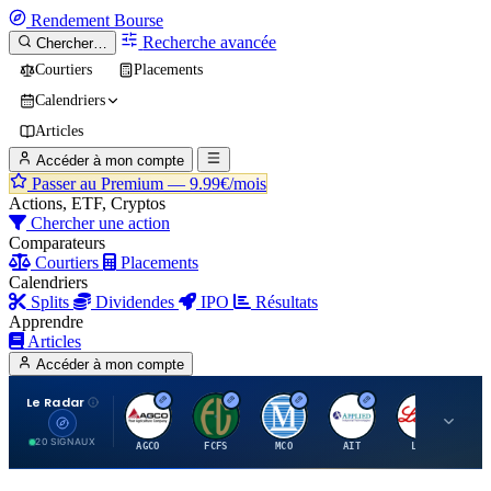
Rendement
Bourse
Recherche avancée
Chercher…
Courtiers
Placements
Calendriers
Articles
Accéder à mon compte
Passer au Premium —
9.99€/mois
Actions, ETF, Cryptos
Chercher une action
Comparateurs
Courtiers
Placements
Calendriers
Splits
Dividendes
IPO
Résultats
Apprendre
Articles
Accéder à mon compte
Le Radar
A
F
M
A
E
20 SIGNAUX
AGCO
FCFS
MCO
AIT
LLY
JA