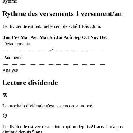
Rythme
Rythme des versements
1 versement/an
Le dividende est habituellement détaché
1 fois
: Juin.
Jan
Fév
Mar
Avr
Mai
Jui
Jui
Aoû
Sep
Oct
Nov
Déc
Détachements
—
—
—
—
—
—
—
—
—
—
—
Paiements
—
—
—
—
—
—
—
—
—
—
—
—
Analyse
Lecture dividende
Le prochain dividende n'est pas encore annoncé.
Le dividende est versé sans interruption depuis
21 ans
. Il n'a pas
diminué depuis
5 ans
.