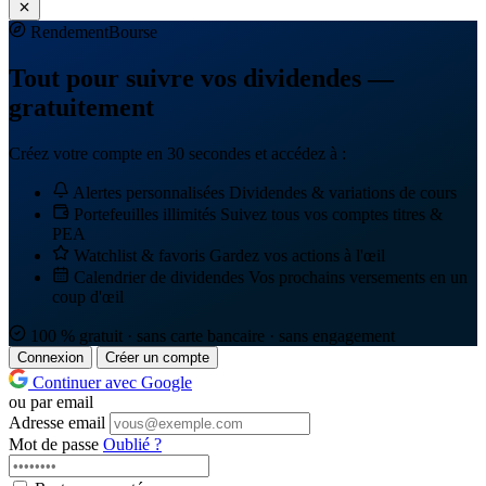
Rendement
Bourse
Tout pour suivre vos dividendes —
gratuitement
Créez votre compte en 30 secondes et accédez à :
Alertes personnalisées
Dividendes & variations de cours
Portefeuilles illimités
Suivez tous vos comptes titres &
PEA
Watchlist & favoris
Gardez vos actions à l'œil
Calendrier de dividendes
Vos prochains versements en un
coup d'œil
100 % gratuit · sans carte bancaire · sans engagement
Connexion
Créer un compte
Continuer avec Google
ou par email
Adresse email
Mot de passe
Oublié ?