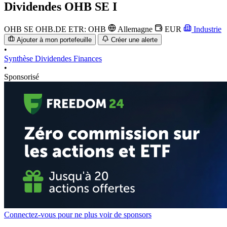
Dividendes
OHB SE I
OHB SE
OHB.DE
ETR: OHB
Allemagne
EUR
Industrie
Ajouter à mon portefeuille
Créer une alerte
•
Synthèse
Dividendes
Finances
•
Sponsorisé
Connectez-vous pour ne plus voir de sponsors