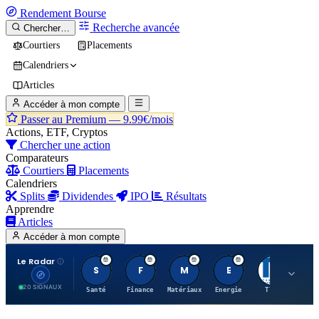
Rendement
Bourse
Recherche avancée
Chercher…
Courtiers
Placements
Calendriers
Articles
Accéder à mon compte
Passer au Premium —
9.99€/mois
Actions, ETF, Cryptos
Chercher une action
Comparateurs
Courtiers
Placements
Calendriers
Splits
Dividendes
IPO
Résultats
Apprendre
Articles
Accéder à mon compte
Le Radar
S
F
M
E
T
20 SIGNAUX
Santé
Finance
Matériaux
Energie
TTWO
MT.