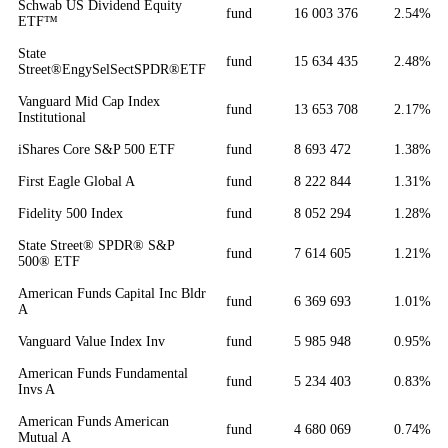
Schwab US Dividend Equity
fund
16 003 376
2.54%
ETF™
State
fund
15 634 435
2.48%
Street®EngySelSectSPDR®ETF
Vanguard Mid Cap Index
fund
13 653 708
2.17%
Institutional
iShares Core S&P 500 ETF
fund
8 693 472
1.38%
First Eagle Global A
fund
8 222 844
1.31%
Fidelity 500 Index
fund
8 052 294
1.28%
State Street® SPDR® S&P
fund
7 614 605
1.21%
500® ETF
American Funds Capital Inc Bldr
fund
6 369 693
1.01%
A
Vanguard Value Index Inv
fund
5 985 948
0.95%
American Funds Fundamental
fund
5 234 403
0.83%
Invs A
American Funds American
fund
4 680 069
0.74%
Mutual A