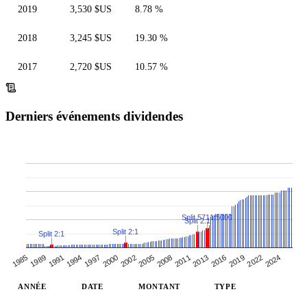
2019
3,530 $US
8.78 %
2018
3,245 $US
19.30 %
2017
2,720 $US
10.57 %
Derniers événements dividendes
Split 5711:5000
Split 2:1
Split 2:1
Split 2:1
1991
2013
1994
2016
1997
2019
2000
2022
2002
2024
2005
1985
2008
1989
2011
ANNÉE
DATE
MONTANT
TYPE