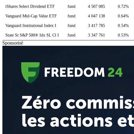
iShares Select Dividend ETF
fund
4 507 085
0.72%
Vanguard Mid-Cap Value ETF
fund
4 047 138
0.64%
Vanguard Institutional Index I
fund
3 417 785
0.54%
State St S&P 500® Idx SL Cl I
fund
3 347 761
0.53%
Sponsorisé