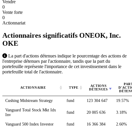
Vendre
0
Vente forte
0
Actionnariat
Actionnaires significatifs ONEOK, Inc.
OKE
La part d'actions détenues indique le pourcentage des actions de
l'entreprise détenues par l'actionnaire, tandis que la part du
portefeuille représente l'importance de cet investissement dans le
portefeuille total de l'actionnaire.
PAR
ACTIONS
ACTIONNAIRE
TYPE
D'ACTI
DÉTENUES
DÉTEN
Cushing Midstream Strategy
fund
123 304 647
19.57%
Vanguard Total Stock Mkt Idx
fund
20 005 636
3.18%
Inv
Vanguard 500 Index Investor
fund
16 366 384
2.60%