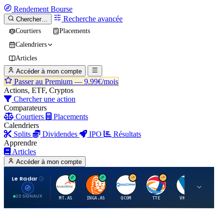
Rendement
Bourse
Recherche avancée
Chercher…
Courtiers
Placements
Calendriers
Articles
Accéder à mon compte
Passer au Premium —
9.99€/mois
Actions, ETF, Cryptos
Chercher une action
Comparateurs
Courtiers
Placements
Calendriers
Splits
Dividendes
IPO
Résultats
Apprendre
Articles
Accéder à mon compte
Le Radar
A
I
Q
T
V
20 SIGNAUX
MT.AS
INGA.AS
QCOM
TTE
VK.PA
ME