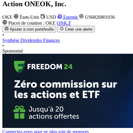
Action
ONEOK, Inc.
OKE
États-Unis
USD
Energie
US6826801036
Places de cotation :
OKE
ONK.F
Ajouter à mon portefeuille
Créer une alerte
•
Synthèse
Dividendes
Finances
•
Sponsorisé
Connectez-vous pour ne plus voir de sponsors