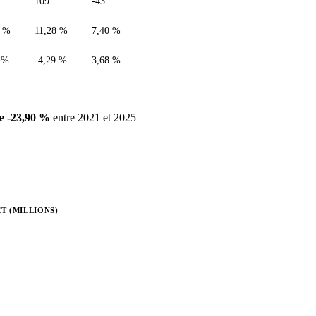
109
-43
0 %
11,28 %
7,40 %
 %
-4,29 %
3,68 %
e -23,90 %
entre 2021 et 2025
T (MILLIONS)