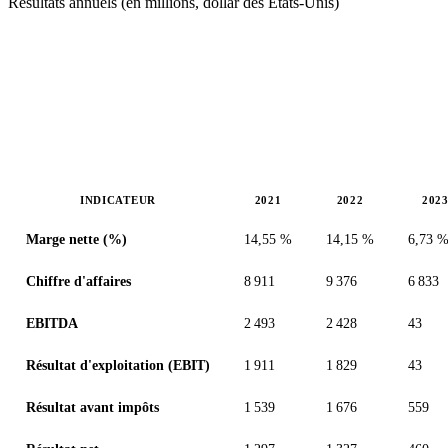
Résultats annuels (en millions, dollar des États-Unis)
INDICATEUR
2021
2022
202
Valeurs en millions (dollar des États-Unis)
Marge nette (%)
14,55 %
14,15 %
6,73 
Chiffre d'affaires
8 911
9 376
6 833
EBITDA
2 493
2 428
43
Résultat d'exploitation (EBIT)
1 911
1 829
43
Résultat avant impôts
1 539
1 676
559