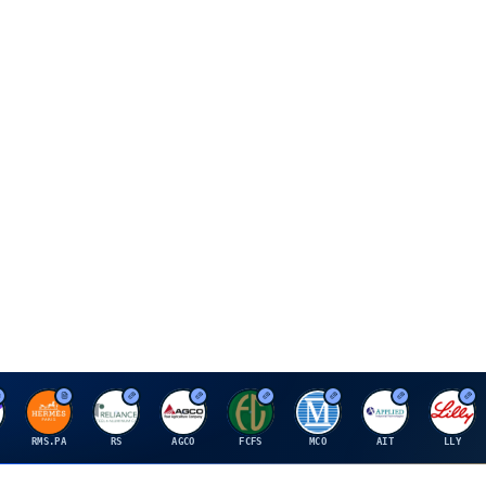
H
R
A
F
M
A
E
RMS.PA
RS
AGCO
FCFS
MCO
AIT
LLY