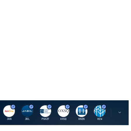
J
J
P
O
H
H
U
JAN
JBL
PSHZF
OXSQ
HRZN
HIW
UMH