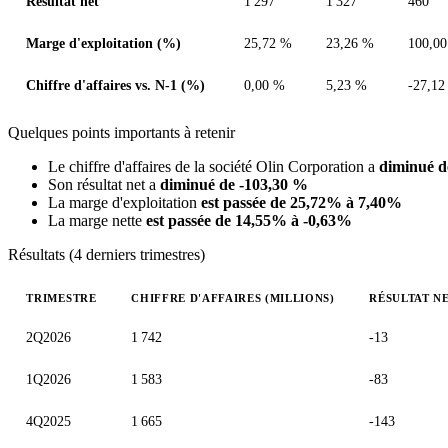
Résultat net
1 297
1 327
460
Marge d'exploitation (%)
25,72 %
23,26 %
100,0
Chiffre d'affaires vs. N-1 (%)
0,00 %
5,23 %
-27,12
Quelques points importants à retenir
Le chiffre d'affaires de la société Olin Corporation a
diminué d
Son résultat net a
diminué de -103,30 %
La marge d'exploitation
est passée de 25,72% à 7,40%
La marge nette
est passée de 14,55% à -0,63%
Résultats (4 derniers trimestres)
TRIMESTRE
CHIFFRE D'AFFAIRES (MILLIONS)
RÉSULTAT NE
Valeurs trimestrielles en millions (dollar des États-Unis)
2Q2026
1 742
-13
1Q2026
1 583
-83
4Q2025
1 665
-143