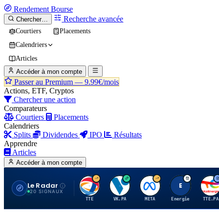
Rendement
Bourse
Recherche avancée
Chercher…
Courtiers
Placements
Calendriers
Articles
Accéder à mon compte
Passer au Premium —
9.99€/mois
Actions, ETF, Cryptos
Chercher une action
Comparateurs
Courtiers
Placements
Calendriers
Splits
Dividendes
IPO
Résultats
Apprendre
Articles
Accéder à mon compte
Le Radar
T
V
M
E
T
20 SIGNAUX
TTE
VK.PA
META
Energie
TTE.PA