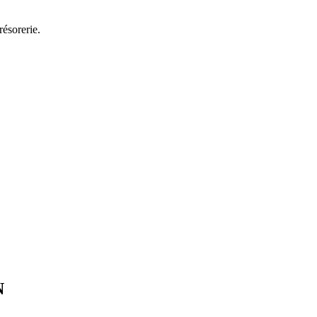
résorerie.
N