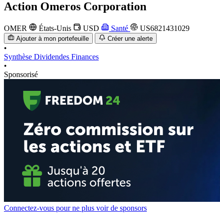
Action
Omeros Corporation
OMER
États-Unis
USD
Santé
US6821431029
Ajouter à mon portefeuille
Créer une alerte
•
Synthèse
Dividendes
Finances
•
Sponsorisé
Connectez-vous pour ne plus voir de sponsors