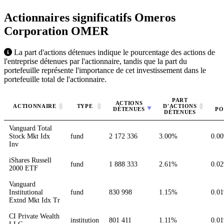
Actionnaires significatifs Omeros
Corporation
OMER
La part d'actions détenues indique le pourcentage des actions de
l'entreprise détenues par l'actionnaire, tandis que la part du
portefeuille représente l'importance de cet investissement dans le
portefeuille total de l'actionnaire.
PART
ACTIONS
ACTIONNAIRE
TYPE
D'ACTIONS
DÉTENUES
PO
DÉTENUES
Vanguard Total
Stock Mkt Idx
fund
2 172 336
3.00%
0.0
Inv
iShares Russell
fund
1 888 333
2.61%
0.0
2000 ETF
Vanguard
Institutional
fund
830 998
1.15%
0.0
Extnd Mkt Idx Tr
CI Private Wealth
institution
801 411
1.11%
0.0