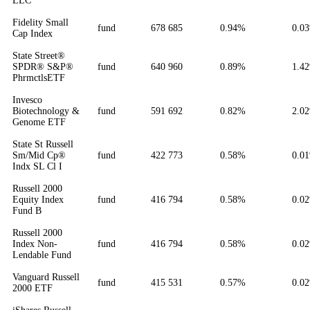
LLC
Fidelity Small
fund
678 685
0.94%
0.0
Cap Index
State Street®
SPDR® S&P®
fund
640 960
0.89%
1.4
PhrmctlsETF
Invesco
Biotechnology &
fund
591 692
0.82%
2.0
Genome ETF
State St Russell
Sm/Mid Cp®
fund
422 773
0.58%
0.0
Indx SL Cl I
Russell 2000
Equity Index
fund
416 794
0.58%
0.0
Fund B
Russell 2000
Index Non-
fund
416 794
0.58%
0.0
Lendable Fund
Vanguard Russell
fund
415 531
0.57%
0.0
2000 ETF