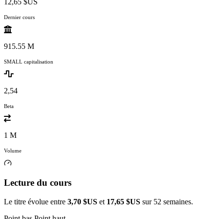
12,65 $US
Dernier cours
915.55 M
SMALL capitalisation
2,54
Beta
1 M
Volume
Lecture du cours
Le titre évolue entre
3,70 $US
et
17,65 $US
sur 52 semaines.
Point bas
Point haut