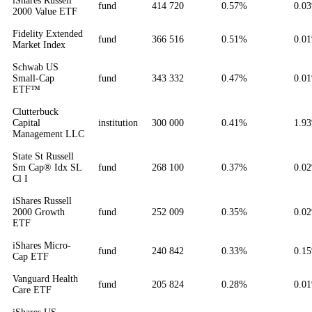
iShares Russell
fund
414 720
0.57%
0.0
2000 Value ETF
Fidelity Extended
fund
366 516
0.51%
0.0
Market Index
Schwab US
Small-Cap
fund
343 332
0.47%
0.0
ETF™
Clutterbuck
Capital
institution
300 000
0.41%
1.9
Management LLC
State St Russell
Sm Cap® Idx SL
fund
268 100
0.37%
0.0
Cl I
iShares Russell
2000 Growth
fund
252 009
0.35%
0.0
ETF
iShares Micro-
fund
240 842
0.33%
0.1
Cap ETF
Vanguard Health
fund
205 824
0.28%
0.0
Care ETF