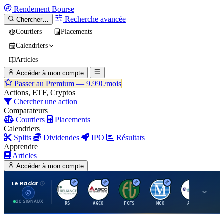
Rendement
Bourse
Recherche avancée
Chercher…
Courtiers
Placements
Calendriers
Articles
Accéder à mon compte
Passer au Premium —
9.99€/mois
Actions, ETF, Cryptos
Chercher une action
Comparateurs
Courtiers
Placements
Calendriers
Splits
Dividendes
IPO
Résultats
Apprendre
Articles
Accéder à mon compte
Le Radar
R
A
F
M
A
20 SIGNAUX
RS
AGCO
FCFS
MCO
AIT
LL