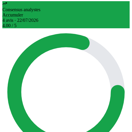
Consensus analystes
Accumuler
4 avis · 22/07/2026
4.00
/ 5