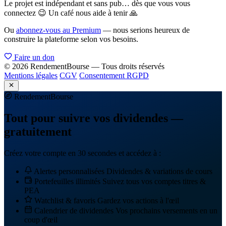
Le projet est indépendant et sans pub… dès que vous vous
connectez 😉 Un café nous aide à tenir 🙏
Ou
abonnez-vous au Premium
— nous serions heureux de
construire la plateforme selon vos besoins.
Faire un don
© 2026 RendementBourse — Tous droits réservés
Mentions légales
CGV
Consentement RGPD
Rendement
Bourse
Tout pour suivre vos dividendes —
gratuitement
Créez votre compte en 30 secondes et accédez à :
Alertes personnalisées
Dividendes & variations de cours
Portefeuilles illimités
Suivez tous vos comptes titres &
PEA
Watchlist & favoris
Gardez vos actions à l'œil
Calendrier de dividendes
Vos prochains versements en un
coup d'œil