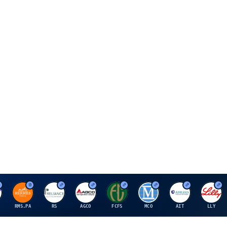
H
R
A
F
M
A
E
RMS.PA
RS
AGCO
FCFS
MCO
AIT
LLY