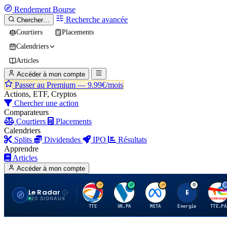
Rendement
Bourse
Recherche avancée
Chercher…
Courtiers
Placements
Calendriers
Articles
Accéder à mon compte
Passer au Premium —
9.99€/mois
Actions, ETF, Cryptos
Chercher une action
Comparateurs
Courtiers
Placements
Calendriers
Splits
Dividendes
IPO
Résultats
Apprendre
Articles
Accéder à mon compte
Le Radar
T
V
M
E
T
20 SIGNAUX
TTE
VK.PA
META
Energie
TTE.PA