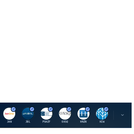
J
J
P
O
H
H
U
JAN
JBL
PSHZF
OXSQ
HRZN
HIW
UMH