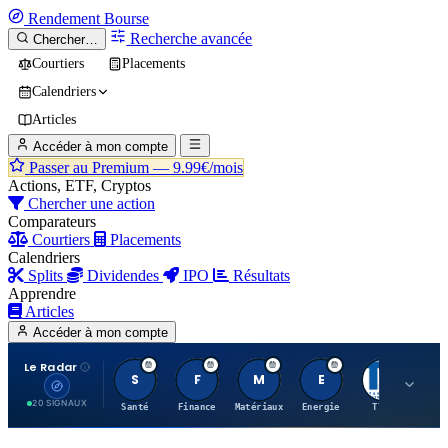
Rendement
Bourse
Recherche avancée
Chercher…
Courtiers
Placements
Calendriers
Articles
Accéder à mon compte
Passer au Premium —
9.99€/mois
Actions, ETF, Cryptos
Chercher une action
Comparateurs
Courtiers
Placements
Calendriers
Splits
Dividendes
IPO
Résultats
Apprendre
Articles
Accéder à mon compte
Le Radar
S
F
M
E
T
20 SIGNAUX
Santé
Finance
Matériaux
Energie
TTWO
MT.