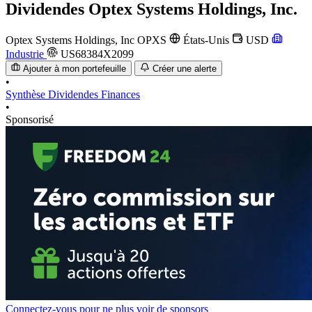
Dividendes
Optex Systems Holdings, Inc.
Optex Systems Holdings, Inc
OPXS
États-Unis
USD
Industrie
US68384X2099
Ajouter à mon portefeuille
Créer une alerte
•
Synthèse
Dividendes
Finances
•
Sponsorisé
Connectez-vous pour ne plus voir de sponsors