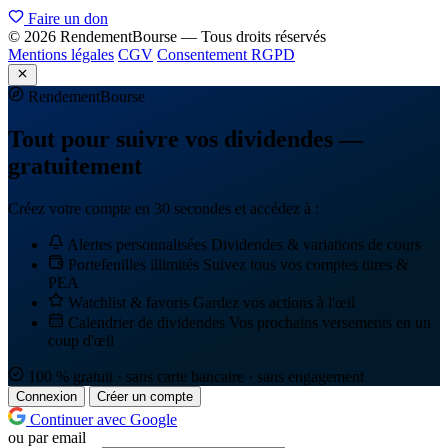
Faire un don
© 2026 RendementBourse — Tous droits réservés
Mentions légales
CGV
Consentement RGPD
Rendement
Bourse
Tout pour suivre vos dividendes —
gratuitement
Créez votre compte en 30 secondes et accédez à :
Alertes personnalisées
Dividendes & variations de cours
Portefeuilles illimités
Suivez tous vos comptes titres &
PEA
Watchlist & favoris
Gardez vos actions à l'œil
Calendrier de dividendes
Vos prochains versements en un
coup d'œil
100 % gratuit · sans carte bancaire · sans engagement
Connexion
Créer un compte
Continuer avec Google
ou par email