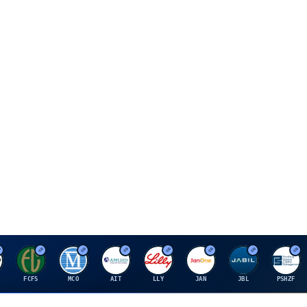
F
M
A
E
J
J
P
FCFS
MCO
AIT
LLY
JAN
JBL
PSHZF