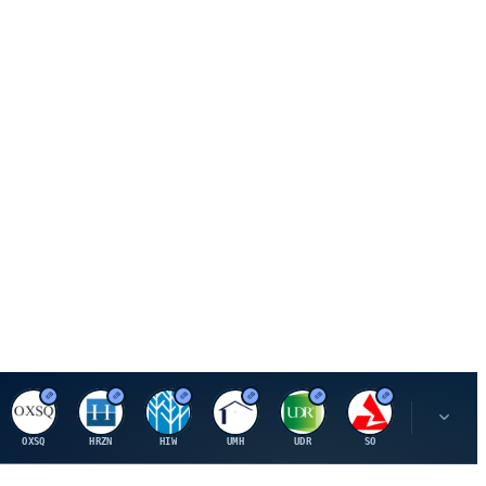
O
H
H
U
U
S
S
OXSQ
HRZN
HIW
UMH
UDR
SO
SWX