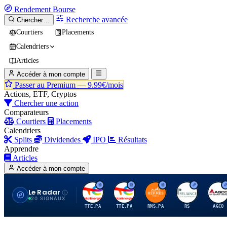
Rendement
Bourse
Recherche avancée
Chercher…
Courtiers
Placements
Calendriers
Articles
Accéder à mon compte
Passer au Premium —
9.99€/mois
Actions, ETF, Cryptos
Chercher une action
Comparateurs
Courtiers
Placements
Calendriers
Splits
Dividendes
IPO
Résultats
Apprendre
Articles
Accéder à mon compte
Le Radar
T
T
H
R
A
20 SIGNAUX
TTE.PA
TTE.PA
RMS.PA
RS
AGCO