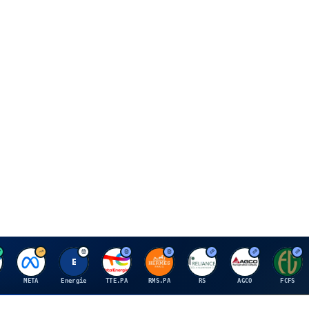
M
E
T
H
R
A
F
META
Energie
TTE.PA
RMS.PA
RS
AGCO
FCFS