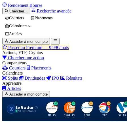
Rendement
Bourse
Recherche avancée
Chercher…
Courtiers
Placements
Calendriers
Articles
Accéder à mon compte
Passer au Premium —
9.99€/mois
Actions, ETF, Cryptos
Chercher une action
Comparateurs
Courtiers
Placements
Calendriers
Splits
Dividendes
IPO
Résultats
Apprendre
Articles
Accéder à mon compte
Le Radar
A
I
Q
T
V
20 SIGNAUX
MT.AS
INGA.AS
QCOM
TTE
VK.PA