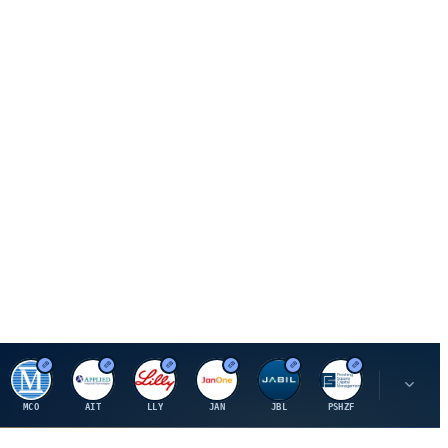
M
A
E
J
J
P
O
MCO
AIT
LLY
JAN
JBL
PSHZF
OXSQ